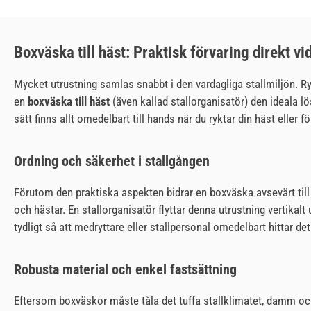
Boxväska till häst: Praktisk förvaring direkt vi
Mycket utrustning samlas snabbt i den vardagliga stallmiljön. Ry
en
boxväska till häst
(även kallad stallorganisatör) den ideala lö
sätt finns allt omedelbart till hands när du ryktar din häst eller f
Ordning och säkerhet i stallgången
Förutom den praktiska aspekten bidrar en boxväska avsevärt till 
och hästar. En stallorganisatör flyttar denna utrustning vertikal
tydligt så att medryttare eller stallpersonal omedelbart hittar det 
Robusta material och enkel fastsättning
Eftersom boxväskor måste tåla det tuffa stallklimatet, damm och h