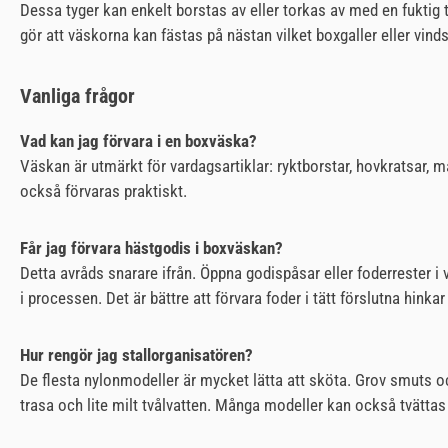
Dessa tyger kan enkelt borstas av eller torkas av med en fuktig t
gör att väskorna kan fästas på nästan vilket boxgaller eller vin
Vanliga frågor
Vad kan jag förvara i en boxväska?
Väskan är utmärkt för vardagsartiklar: ryktborstar, hovkratsar, 
också förvaras praktiskt.
Får jag förvara hästgodis i boxväskan?
Detta avråds snarare ifrån. Öppna godispåsar eller foderrester 
i processen. Det är bättre att förvara foder i tätt förslutna hink
Hur rengör jag stallorganisatören?
De flesta nylonmodeller är mycket lätta att sköta. Grov smuts o
trasa och lite milt tvålvatten. Många modeller kan också tvättas 