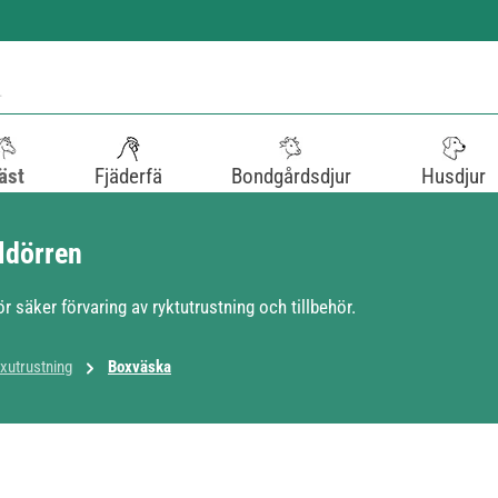
äst
Fjäderfä
Bondgårdsdjur
Husdjur
lldörren
 säker förvaring av ryktutrustning och tillbehör.
xutrustning
Boxväska