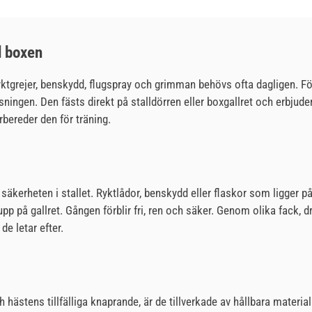
d boxen
ktgrejer, benskydd, flugspray och grimman behövs ofta dagligen. För
sningen. Den fästs direkt på stalldörren eller boxgallret och erbjude
örbereder den för träning.
säkerheten i stallet. Ryktlådor, benskydd eller flaskor som ligger p
t upp på gallret. Gången förblir fri, ren och säker. Genom olika fack
de letar efter.
ästens tillfälliga knaprande, är de tillverkade av hållbara material