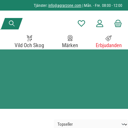
Tjänster:
info@agrarzone.com
| Mån. - Fre. 08:00 - 12:00
Du har 0 objekt i önskelista
Vild Och Skog
Märken
Erbjudanden