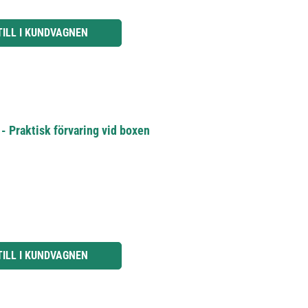
knapparna för att öka eller minska kvantiteten.
TILL I KUNDVAGNEN
- Praktisk förvaring vid boxen
knapparna för att öka eller minska kvantiteten.
TILL I KUNDVAGNEN