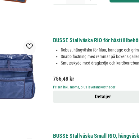
BUSSE Stallväska RIO för hästtillbeh
Robust hängväska för filtar, bandage och gri
Snabb fästning med remmar på boxens galle
Smutsskydd med dragkedja och kardborreba
Ordinarie pris:
756,48 kr
Priser inkl. moms, plus leveranskostnader
Detaljer
BUSSE Stallväska Small RIO, hängväska 