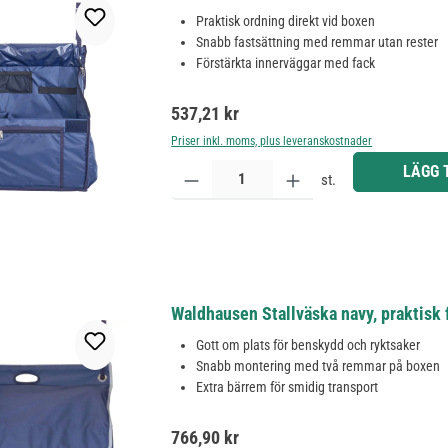
Praktisk ordning direkt vid boxen
Snabb fastsättning med remmar utan rester
Förstärkta innerväggar med fack
Ordinarie pris:
537,21 kr
Priser inkl. moms, plus leveranskostnader
Produktkvantitet: Ange önskat belopp eller använd 
LÄGG 
st.
Waldhausen Stallväska navy, praktisk 
Gott om plats för benskydd och ryktsaker
Snabb montering med två remmar på boxen
Extra bärrem för smidig transport
Ordinarie pris:
766,90 kr