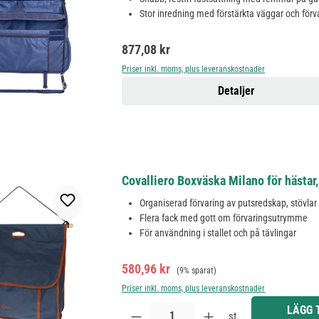
Stor inredning med förstärkta väggar och förv
Ordinarie pris:
877,08 kr
Priser inkl. moms, plus leveranskostnader
Detaljer
Covalliero Boxväska Milano för hästar
Organiserad förvaring av putsredskap, stövlar
Flera fack med gott om förvaringsutrymme
För användning i stallet och på tävlingar
Försäljningspris:
Ordinarie pris:
580,96 kr
(9% sparat)
Priser inkl. moms, plus leveranskostnader
Produktkvantitet: Ange önskat belopp eller använd 
LÄGG 
st.