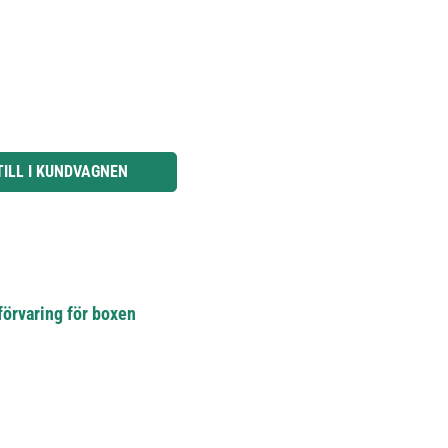
knapparna för att öka eller minska kvantiteten.
TILL I KUNDVAGNEN
förvaring för boxen