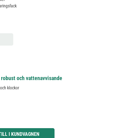
aringsfack
, robust och vattenavvisande
 och klockor
knapparna för att öka eller minska kvantiteten.
TILL I KUNDVAGNEN