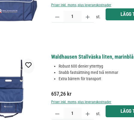
Priser inkl. moms, plus leveranskostnader
Produktkvantitet: Ange önskat belopp eller använd 
LÄGG 
st.
Waldhausen Stallväska liten, marinblå 
Robust 600 denier ytterttyg
Snabb fastsättning med två remmar
Extra bärrem för transport
Ordinarie pris:
657,26 kr
Priser inkl. moms, plus leveranskostnader
Produktkvantitet: Ange önskat belopp eller använd 
LÄGG 
st.