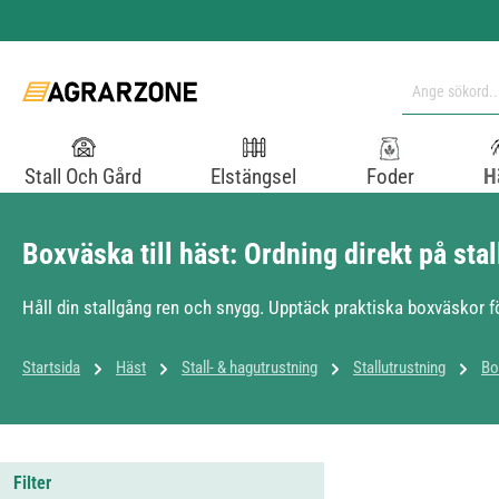
pa till huvudinnehåll
Hoppa till sökning
Hoppa till huvudnavigering
Stall Och Gård
Elstängsel
Foder
H
Boxväska till häst: Ordning direkt på sta
Håll din stallgång ren och snygg. Upptäck praktiska boxväskor för
Startsida
Häst
Stall- & hagutrustning
Stallutrustning
Bo
Filter