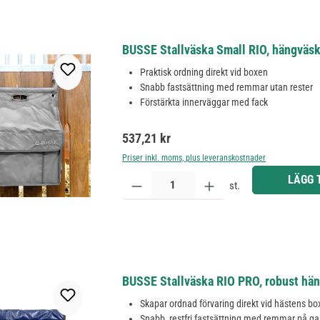
BUSSE Stallväska Small RIO, hängväska 
Praktisk ordning direkt vid boxen
Snabb fastsättning med remmar utan rester
Förstärkta innerväggar med fack
Ordinarie pris:
537,21 kr
Priser inkl. moms, plus leveranskostnader
Produktkvantitet: Ange önskat belopp eller använd 
LÄGG 
st.
BUSSE Stallväska RIO PRO, robust häng
Skapar ordnad förvaring direkt vid hästens bo
Snabb, restfri fastsättning med remmar på gal