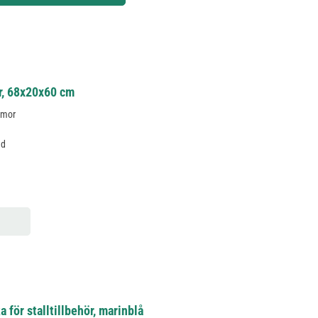
ör, 68x20x60 cm
mmor
r
nd
för stalltillbehör, marinblå