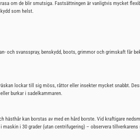
rasa om de blir smutsiga. Fastsättningen är vanligtvis mycket flexib
dskydd som helst.
man- och svansspray, benskydd, boots, grimmor och grimskaft får bek
i väskan lockar till sig möss, råttor eller insekter mycket snabbt
ar eller burkar i sadelkammaren.
ch hästhår kan borstas av med en hård borste. Vid kraftigare nedsm
i maskin i 30 grader (utan centrifugering) – observera tillverkarens 