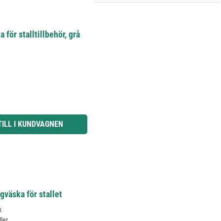
för stalltillbehör, grå
knapparna för att öka eller minska kvantiteten.
TILL I KUNDVAGNEN
väska för stallet
x
ler