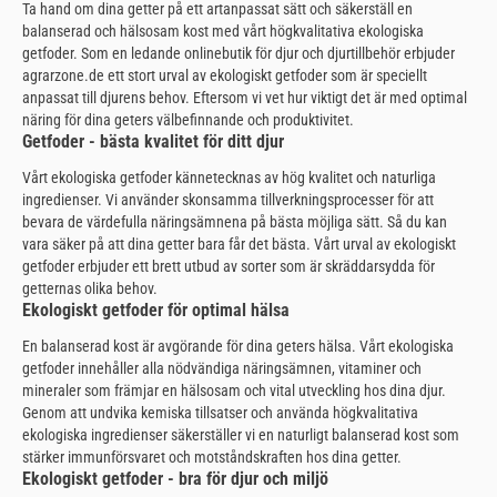
Ta hand om dina getter på ett artanpassat sätt och säkerställ en
balanserad och hälsosam kost med vårt högkvalitativa ekologiska
getfoder. Som en ledande onlinebutik för djur och djurtillbehör erbjuder
agrarzone.de ett stort urval av ekologiskt getfoder som är speciellt
anpassat till djurens behov. Eftersom vi vet hur viktigt det är med optimal
näring för dina geters välbefinnande och produktivitet.
Getfoder - bästa kvalitet för ditt djur
Vårt ekologiska getfoder kännetecknas av hög kvalitet och naturliga
ingredienser. Vi använder skonsamma tillverkningsprocesser för att
bevara de värdefulla näringsämnena på bästa möjliga sätt. Så du kan
vara säker på att dina getter bara får det bästa. Vårt urval av ekologiskt
getfoder erbjuder ett brett utbud av sorter som är skräddarsydda för
getternas olika behov.
Ekologiskt getfoder för optimal hälsa
En balanserad kost är avgörande för dina geters hälsa. Vårt ekologiska
getfoder innehåller alla nödvändiga näringsämnen, vitaminer och
mineraler som främjar en hälsosam och vital utveckling hos dina djur.
Genom att undvika kemiska tillsatser och använda högkvalitativa
ekologiska ingredienser säkerställer vi en naturligt balanserad kost som
stärker immunförsvaret och motståndskraften hos dina getter.
Ekologiskt getfoder - bra för djur och miljö