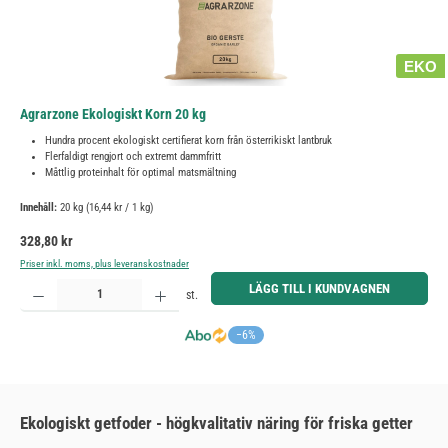
EKO
Agrarzone Ekologiskt Korn 20 kg
Hundra procent ekologiskt certifierat korn från österrikiskt lantbruk
Flerfaldigt rengjort och extremt dammfritt
Måttlig proteinhalt för optimal matsmältning
Innehåll:
20 kg
(16,44 kr / 1 kg)
Ordinarie pris:
328,80 kr
Priser inkl. moms, plus leveranskostnader
Produktkvantitet: Ange önskat belopp eller använd knapparna för att öka eller minska kvantiteten.
LÄGG TILL I KUNDVAGNEN
st.
−6%
Ekologiskt getfoder - högkvalitativ näring för friska getter