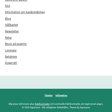
FAQ
Information om kundomdömen
Blog
Hållbarhet
Newsletter
Retur
Bevis på expertis
Leverans
Betalning
Ångerrätt
Företag
Information
Alla priser inkl moms plus
fraktkostnader
och eventuella fraktkostnader, om inget annat anges.
© 2026 Agrarzone - Alla rättigheter förbehållna. Theme by Agrarzone