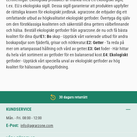
t.ex. EU:s ekologiska sigill. Dessa sigill garanterar att produkten uppfyller
de rättsliga kraven för ekologiskt jordbruk. agrarzone.de erbjuder dig ett
omfattande utbud av högkvalitativt ekologiskt getfoder. Övertyga dig själv
om den förstklassiga kvaliteten och säkerställ dina getters välbefinnande
och hälsa. Beställ ekologiskt getfoder från agrarzone.de nu och få bästa
kvalitet för dina djur!
E1: Bo
skap - Upptäck vårt varierade utbud för andra
boskapsdjur som fjäderfä, grisar och nötkreatur.
E2: Getter
- Ta reda på
mer om artanpassad hållning och vård av getter.
E3: Get
foder - Här hittar
du hela vårt sortiment av getfoder för en balanserad kost.
E4: Ekologiskt
getfoder - Upptäck vårt speciella urval av ekologiskt getfoder av hög
kvalitet för hälsosam djuruppfödning.
30 dagars returrätt
KUNDSERVICE
Mån. - Fri. 08:00 - 12:00
E-Post:
info@agrarzone.com