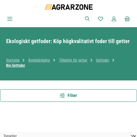
Hoppa till huvudinnehåll
Du har 0 objekt i ön
Ekologiskt getfoder: Köp högkvalitativt foder till getter
Startsida
Bondgårdsdjur
Tillbehör för getter
Getfoder
Bio Getfoder
Filter