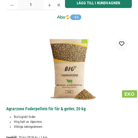
LÄGG TILL I KUNDVAGNEN
st.
−6%
EKO
Agrarzone Foderpellets för får & getter, 20 kg
Biologiskt foder
Hög halt av råprotein
Viktiga näringsämnen
Innehåll:
20 kg
(28,50 kr / 1 kg)