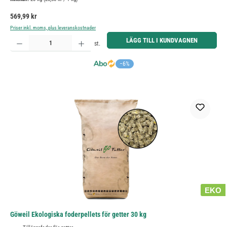
Ordinarie pris:
569,99 kr
Priser inkl. moms, plus leveranskostnader
Produktkvantitet: Ange önskat belopp eller använd knapparna för att öka eller minska kvantiteten.
LÄGG TILL I KUNDVAGNEN
st.
−6%
EKO
Göweil Ekologiska foderpellets för getter 30 kg