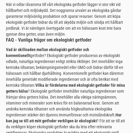
När vi odlar råvarorna till vårt ekologiska getfoder lägger vi stor vikt vid
hållbarhet och miljöskydd. Det noggranna urvalet av ekologiska gårdar
garanterar miljövänlig produktion och sparar resurser. Genom att köpa
ekologiskt getfoder bidrar du till att skydda miljön och stödja ett hållbart
jordbruk. Vi är nämligen övertygade om att en hälsosam kost inte bara
gynnar dina getter, utan även miljön.
FAQ - Vanliga frågor om ekologiskt getfoder
Vad är skillnaden mellan ekologiskt getfoder och
konventionellt
getfoder? Ekologiskt getfoder produceras av ekologiskt
odlade, naturliga ingredienser enligt strikta riktlinjer. Det innehåller inga
kemiska tillsatser, bekämpningsmedel eller GMO och bidrar därför till en
hälsosam och hållbar djurhållning. Konventionellt getfoder kan däremot
innehålla genetiskt modifierade ingredienser och är ofta berikat med
kemiska tillsatser.
Vilka är fördelarna med ekologiskt getfoder för mina
getters hälsa
? Ekologiskt getfoder innehåller naturliga ingredienser som
främjar dina getters hälsa. Det innehåller alla viktiga näringsämnen,
vitaminer och mineraler som krävs för en balanserad kost. Genom att
undvika kemiska tillsatser och använda högkvalitativa ekologiska
ingredienser stärker det djurens immunförsvar och motståndskraft.
Hur
kan jag se till att mitt getfoder verkligen är ekologiskt
? För att se till att
du verkligen köper ekologiskt getfoder ska du leta efter relevanta
certifieringar. Ekologiska produkter är märkta med ett ekologiskt sigill,