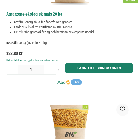
Agrarzone ekologisk majs 20 kg
Kraftfull energikälla för fjäderfä och gnagare
Ekologisk kvalitet certifierad av Bio Austria
Helt fri från genmodifiering och kemiska bekämpningsmedel
Innehåll:
20 kg
(16,44 kr / 1 kg)
Ordinarie pris:
328,80 kr
Priser inkl. moms, plus leveranskostnader
Produktkvantitet: Ange önskat belopp eller använd knapparna för att öka eller minska kvantiteten.
LÄGG TILL I KUNDVAGNEN
st.
−6%