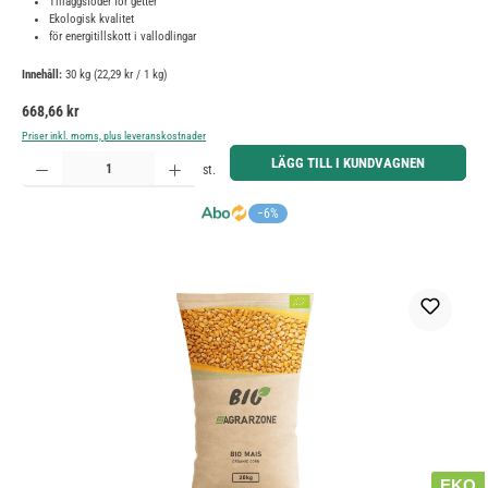
Tilläggsfoder för getter
Ekologisk kvalitet
för energitillskott i vallodlingar
Innehåll:
30 kg
(22,29 kr / 1 kg)
Ordinarie pris:
668,66 kr
Priser inkl. moms, plus leveranskostnader
Produktkvantitet: Ange önskat belopp eller använd knapparna för att öka eller minska kvantiteten.
LÄGG TILL I KUNDVAGNEN
st.
−6%
EKO