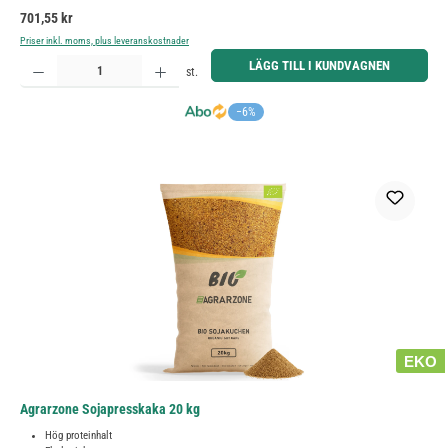
Ordinarie pris:
701,55 kr
Priser inkl. moms, plus leveranskostnader
Produktkvantitet: Ange önskat belopp eller använd knapparna för att öka eller minska kvantiteten.
LÄGG TILL I KUNDVAGNEN
st.
−6%
EKO
Agrarzone Sojapresskaka 20 kg
Hög proteinhalt