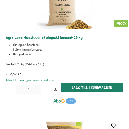
EKO
Agrarzone Hönsfoder ekologiskt Immun+ 20 kg
Ekologiskt hönsfoder
Stärker immunförsvaret
Hög proteinhalt
Innehåll:
20 kg
(35,63 kr / 1 kg)
Ordinarie pris:
712,52 kr
Priser inkl. moms, plus leveranskostnader
Produktkvantitet: Ange önskat belopp eller använd knapparna för att öka eller minska kvantiteten.
LÄGG TILL I KUNDVAGNEN
st.
−6%