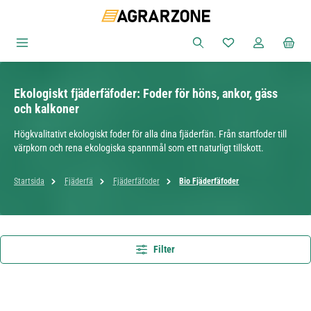
Hoppa till huvudinnehåll
Du har 0 objekt i ön
Ekologiskt fjäderfäfoder: Foder för höns, ankor, gäss
och kalkoner
Högkvalitativt ekologiskt foder för alla dina fjäderfän. Från startfoder till
värpkorn och rena ekologiska spannmål som ett naturligt tillskott.
Startsida
Fjäderfä
Fjäderfäfoder
Bio Fjäderfäfoder
Filter