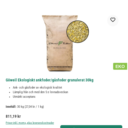
EKO
Göweil Ekologiskt ankfoder/gåsfoder granulerat 30kg
Ank- och gåsfoder av ekologisk kvalitet
Lämplig från och med den 5:e levnadsveckan
Utmärkt acceptans
Innehåll:
30 kg
(27,04 kr / 1 kg)
Ordinarie pris:
811,19 kr
Priser inkl. moms, plus leveranskostnader
Produktkvantitet: Ange önskat belopp eller använd knapparna för att öka eller minska kvantiteten.