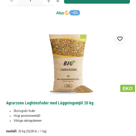
st.
−6%
EKO
Agrarzone Leghönsfoder med Läggningsmjöl 20 kg
Ekologiskt foder
Högt proteininnehåll
Viktiga näringsämnen
Innehåll:
20 kg
(35,08 kr / 1 kg)