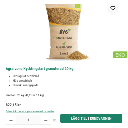
EKO
Agrarzone Kycklingstart granulerad 20 kg
Ekologiskt certifierad
Hög proteinhalt
Utmärkt näringsprofil
Innehåll:
20 kg
(41,11 kr / 1 kg)
Ordinarie pris:
822,15 kr
Priser inkl. moms, plus leveranskostnader
Produktkvantitet: Ange önskat belopp eller använd knapparna för att öka eller minska kvantiteten.
LÄGG TILL I KUNDVAGNEN
st.