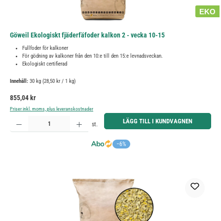
EKO
Göweil Ekologiskt fjäderfäfoder kalkon 2 - vecka 10-15
Fullfoder för kalkoner
För gödning av kalkoner från den 10:e till den 15:e levnadsveckan.
Ekologiskt certifierad
Innehåll:
30 kg
(28,50 kr / 1 kg)
Ordinarie pris:
855,04 kr
Priser inkl. moms, plus leveranskostnader
Produktkvantitet: Ange önskat belopp eller använd knapparna för att öka eller minska kvantiteten.
LÄGG TILL I KUNDVAGNEN
st.
−6%