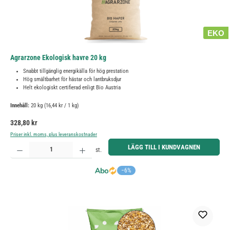
EKO
Agrarzone Ekologisk havre 20 kg
Snabbt tillgänglig energikälla för hög prestation
Hög smältbarhet för hästar och lantbruksdjur
Helt ekologiskt certifierad enligt Bio Austria
Innehåll:
20 kg
(16,44 kr / 1 kg)
Ordinarie pris:
328,80 kr
Priser inkl. moms, plus leveranskostnader
Produktkvantitet: Ange önskat belopp eller använd knapparna för att öka eller minska kvantiteten.
LÄGG TILL I KUNDVAGNEN
st.
−6%