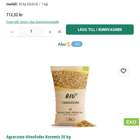
Innehåll:
20 kg
(35,63 kr / 1 kg)
Ordinarie pris:
712,52 kr
Priser inkl. moms, plus leveranskostnader
Produktkvantitet: Ange önskat belopp eller använd knapparna för att öka eller minska kvantiteten.
LÄGG TILL I KUNDVAGNEN
st.
−6%
EKO
Agrarzone Hönsfoder Kornmix 20 kg