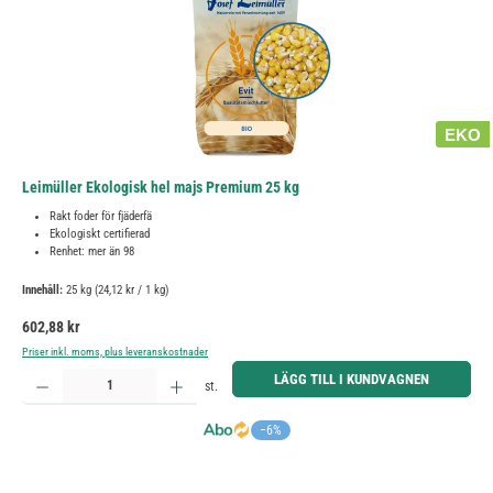
EKO
Leimüller Ekologisk hel majs Premium 25 kg
Rakt foder för fjäderfä
Ekologiskt certifierad
Renhet: mer än 98
Innehåll:
25 kg
(24,12 kr / 1 kg)
Ordinarie pris:
602,88 kr
Priser inkl. moms, plus leveranskostnader
Produktkvantitet: Ange önskat belopp eller använd knapparna för att öka eller minska kvantiteten.
LÄGG TILL I KUNDVAGNEN
st.
−6%