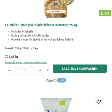
EKO
Leimüller Ekologiskt fjäderfäfoder 3-kornigt 25 kg
Fullfoder för fjäderfä
Ekologiskt certifierat kycklingfoder
Underhållsfoder för fjäderfä av ras och produktiva fjäderfän
Innehåll:
25 kg
(28,94 kr / 1 kg)
Ordinarie pris:
723,48 kr
Priser inkl. moms, plus leveranskostnader
Produktkvantitet: Ange önskat belopp eller använd knapparna för att öka eller minska kvantiteten.
LÄGG TILL I KUNDVAGNEN
st.
−6%