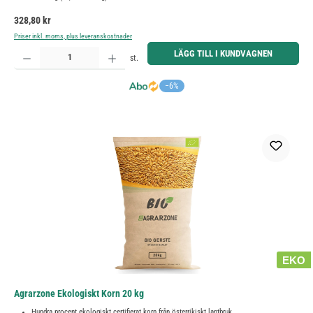
Ordinarie pris:
328,80 kr
Priser inkl. moms, plus leveranskostnader
Produktkvantitet: Ange önskat belopp eller använd knapparna för att öka eller minska kvantiteten.
LÄGG TILL I KUNDVAGNEN
st.
−6%
EKO
Agrarzone Ekologiskt Korn 20 kg
Hundra procent ekologiskt certifierat korn från österrikiskt lantbruk