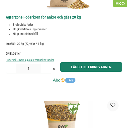
EKO
Agrarzone Foderkorn för ankor och gäss 20 kg
Biologiskt foder
Högkvalitativa ingredienser
Högt proteininnehåll
Innehåll:
20 kg
(27,40 kr / 1 kg)
Ordinarie pris:
548,07 kr
Priser inkl. moms, plus leveranskostnader
Produktkvantitet: Ange önskat belopp eller använd knapparna för att öka eller minska kvantiteten.
LÄGG TILL I KUNDVAGNEN
st.
−6%