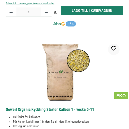
Priser inkl. moms, plus leveranskostnader
Produktkvantitet: Ange önskat belopp eller använd knapparna för att öka eller minska kvantiteten.
LÄGG TILL I KUNDVAGNEN
st.
−6%
EKO
Göweil Organic Kyckling Starter Kalkon 1 - vecka 5-11
Fullfoder för kalkoner
För kalkonkycklingar från den 5:e till den 11:e levnadsveckan.
Ekologiskt certifierad