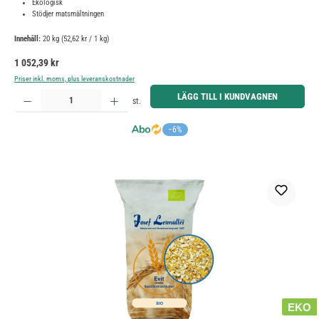
Ekologisk
Stödjer matsmältningen
Innehåll:
20 kg
(52,62 kr / 1 kg)
Ordinarie pris:
1 052,39 kr
Priser inkl. moms, plus leveranskostnader
Produktkvantitet: Ange önskat belopp eller använd knapparna för att öka eller minska kvantiteten.
LÄGG TILL I KUNDVAGNEN
st.
−6%
EKO