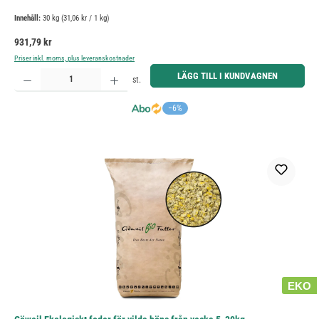
Innehåll:
30 kg
(31,06 kr / 1 kg)
Ordinarie pris:
931,79 kr
Priser inkl. moms, plus leveranskostnader
Produktkvantitet: Ange önskat belopp eller använd knapparna för att öka eller minska kvantiteten.
LÄGG TILL I KUNDVAGNEN
st.
−6%
EKO