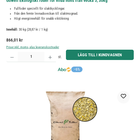
Göweil Ekologiskt foder för vilda höns från vecka 5, 30kg
Fullfoder speciellt för slaktkycklingar.
Från den femte levnadsveckan till slaktmognad.
Högt energiinnehåll för snabb viktökning
Innehåll:
30 kg
(28,87 kr / 1 kg)
Ordinarie pris:
866,01 kr
Priser inkl. moms, plus leveranskostnader
Produktkvantitet: Ange önskat belopp eller använd knapparna för att öka eller minska kvantiteten.
LÄGG TILL I KUNDVAGNEN
st.
−6%