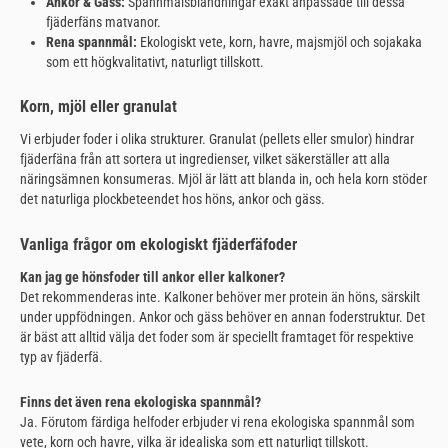
Ankor & Gäss:
Spannmålsblandningar exakt anpassade till dessa
fjäderfäns matvanor.
Rena spannmål:
Ekologiskt vete, korn, havre, majsmjöl och sojakaka
som ett högkvalitativt, naturligt tillskott.
Korn, mjöl eller granulat
Vi erbjuder foder i olika strukturer. Granulat (pellets eller smulor) hindrar
fjäderfäna från att sortera ut ingredienser, vilket säkerställer att alla
näringsämnen konsumeras. Mjöl är lätt att blanda in, och hela korn stöder
det naturliga plockbeteendet hos höns, ankor och gäss.
Vanliga frågor om ekologiskt fjäderfäfoder
Kan jag ge hönsfoder till ankor eller kalkoner?
Det rekommenderas inte. Kalkoner behöver mer protein än höns, särskilt
under uppfödningen. Ankor och gäss behöver en annan foderstruktur. Det
är bäst att alltid välja det foder som är speciellt framtaget för respektive
typ av fjäderfä.
Finns det även rena ekologiska spannmål?
Ja. Förutom färdiga helfoder erbjuder vi rena ekologiska spannmål som
vete, korn och havre, vilka är idealiska som ett naturligt tillskott.