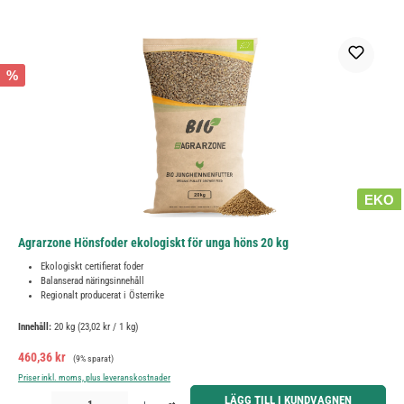
%
EKO
Agrarzone Hönsfoder ekologiskt för unga höns 20 kg
Ekologiskt certifierat foder
Balanserad näringsinnehåll
Regionalt producerat i Österrike
Innehåll:
20 kg
(23,02 kr / 1 kg)
Försäljningspris:
Ordinarie pris:
460,36 kr
(9% sparat)
Priser inkl. moms, plus leveranskostnader
Produktkvantitet: Ange önskat belopp eller använd knapparna för att öka eller minska kvantiteten.
LÄGG TILL I KUNDVAGNEN