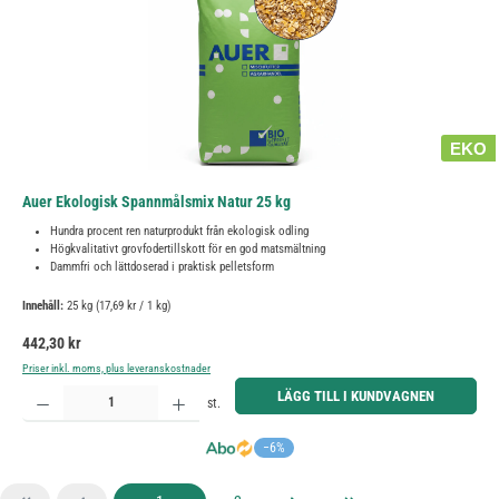
EKO
Auer Ekologisk Spannmålsmix Natur 25 kg
Hundra procent ren naturprodukt från ekologisk odling
Högkvalitativt grovfodertillskott för en god matsmältning
Dammfri och lättdoserad i praktisk pelletsform
Innehåll:
25 kg
(17,69 kr / 1 kg)
Ordinarie pris:
442,30 kr
Priser inkl. moms, plus leveranskostnader
Produktkvantitet: Ange önskat belopp eller använd knapparna för att öka eller minska kvantiteten.
LÄGG TILL I KUNDVAGNEN
st.
−6%