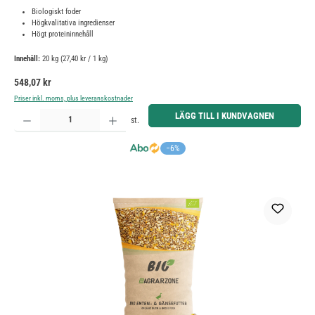
Biologiskt foder
Högkvalitativa ingredienser
Högt proteininnehåll
Innehåll:
20 kg
(27,40 kr / 1 kg)
Ordinarie pris:
548,07 kr
Priser inkl. moms, plus leveranskostnader
Produktkvantitet: Ange önskat belopp eller använd knapparna för att öka eller minska kvantiteten.
LÄGG TILL I KUNDVAGNEN
st.
−6%