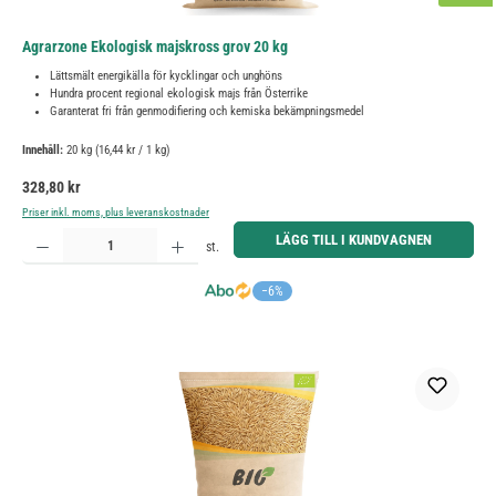
Agrarzone Ekologisk majskross grov 20 kg
Lättsmält energikälla för kycklingar och unghöns
Hundra procent regional ekologisk majs från Österrike
Garanterat fri från genmodifiering och kemiska bekämpningsmedel
Innehåll:
20 kg
(16,44 kr / 1 kg)
Ordinarie pris:
328,80 kr
Priser inkl. moms, plus leveranskostnader
Produktkvantitet: Ange önskat belopp eller använd knapparna för att öka eller minska kvantiteten.
LÄGG TILL I KUNDVAGNEN
st.
−6%