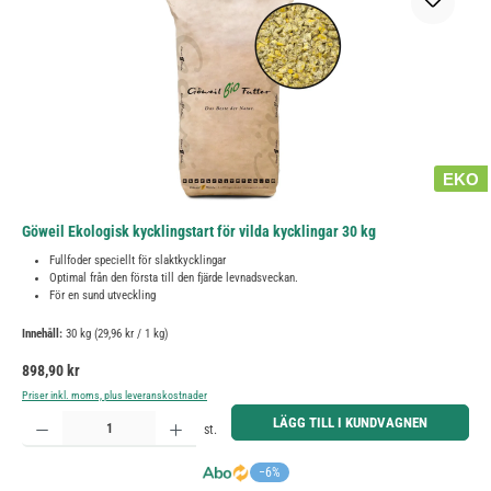
EKO
Göweil Ekologisk kycklingstart för vilda kycklingar 30 kg
Fullfoder speciellt för slaktkycklingar
Optimal från den första till den fjärde levnadsveckan.
För en sund utveckling
Innehåll:
30 kg
(29,96 kr / 1 kg)
Ordinarie pris:
898,90 kr
Priser inkl. moms, plus leveranskostnader
Produktkvantitet: Ange önskat belopp eller använd knapparna för att öka eller minska kvantiteten.
LÄGG TILL I KUNDVAGNEN
st.
−6%