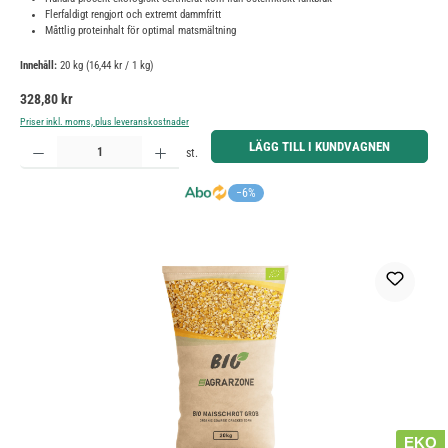
Flerfaldigt rengjort och extremt dammfritt
Måttlig proteinhalt för optimal matsmältning
Innehåll:
20 kg
(16,44 kr / 1 kg)
Ordinarie pris:
328,80 kr
Priser inkl. moms, plus leveranskostnader
Produktkvantitet: Ange önskat belopp eller använd knapparna för att öka eller minska kvantiteten.
LÄGG TILL I KUNDVAGNEN
st.
−6%
EKO