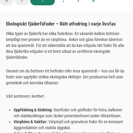
Sida
Sida
1
2
Ekologiskt fjäderfäfoder – Rätt utfodring i varje livsfas
Olika typer av fjäderfä har olika foderkrav. En växande kalkon behöver
betydligt mer protein än en värphöna. Ankor och gäss föredrar däremot
att äta spannmål. För att säkerställa att du kan erbjuda rätt foder för alla
dina fjäderfän erbjuder vi ett brett utbud av certifierat ekologiskt
fjäderfäfoder.
Oavsett om du behöver ett helfoder eller rena spannmål – hos oss får du
foder som uppfyller strikta ekologiska riktlinjer. Det produceras helt utan
genteknik och kemiska tillsatser.
Vårt sortiment i korthet:
Uppfödning & Gödning:
Startfoder och gödfoder för höns, kalkoner
och slaktkycklingar som täcker proteinbehovet under tillväxtfasen.
Värphöns & Vaktlar:
Värpmjöl och granulerat foder för en konstant
äggproduktion och stabila äggskal.