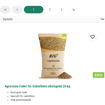
Sida
Sida
1
2
EKO
Agrarzone Foder för Vaktelhöns ekologiskt 20 kg
Ekologiskt foder
Speciellt för vaktelhöns
Högt proteininnehåll