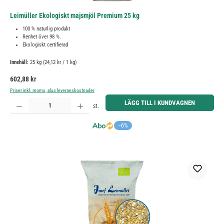
Leimüller Ekologiskt majsmjöl Premium 25 kg
100 % naturlig produkt
Renhet över 98 %.
Ekologiskt certifierad
Innehåll:
25 kg
(24,12 kr / 1 kg)
Ordinarie pris:
602,88 kr
Priser inkl. moms, plus leveranskostnader
Produktkvantitet: Ange önskat belopp eller använd knapparna för att öka eller minska kvantiteten.
LÄGG TILL I KUNDVAGNEN
st.
−6%