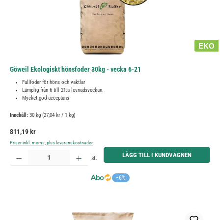
EKO
Göweil Ekologiskt hönsfoder 30kg - vecka 6-21
Fullfoder för höns och vaktlar
Lämplig från 6 till 21:a levnadsveckan.
Mycket god acceptans
Innehåll:
30 kg
(27,04 kr / 1 kg)
Ordinarie pris:
811,19 kr
Priser inkl. moms, plus leveranskostnader
Produktkvantitet: Ange önskat belopp eller använd knapparna för att öka eller minska kvantiteten.
LÄGG TILL I KUNDVAGNEN
st.
−6%