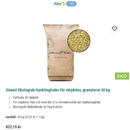
−6%
EKO
Göweil Ekologiskt kycklingfoder för värphöns, granulerat 30 kg
Fullfoder för fjäderfä
För värphöns från och med den 21:e levnadsveckan på värphönsgårdar.
Ekologiskt fjäderfäfoder av hög kvalitet
Innehåll:
30 kg
(27,41 kr / 1 kg)
Ordinarie pris:
822,15 kr