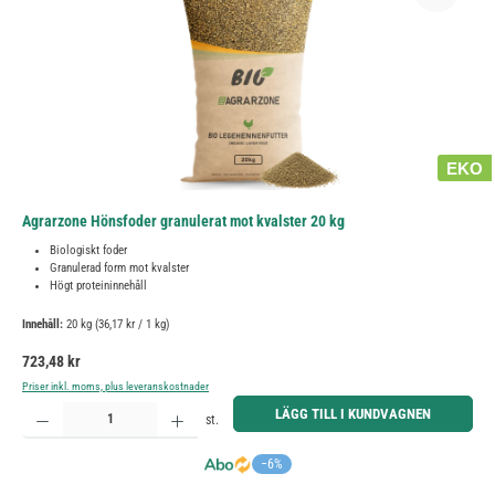
EKO
Agrarzone Hönsfoder granulerat mot kvalster 20 kg
Biologiskt foder
Granulerad form mot kvalster
Högt proteininnehåll
Innehåll:
20 kg
(36,17 kr / 1 kg)
Ordinarie pris:
723,48 kr
Priser inkl. moms, plus leveranskostnader
Produktkvantitet: Ange önskat belopp eller använd knapparna för att öka eller minska kvantiteten.
LÄGG TILL I KUNDVAGNEN
st.
−6%