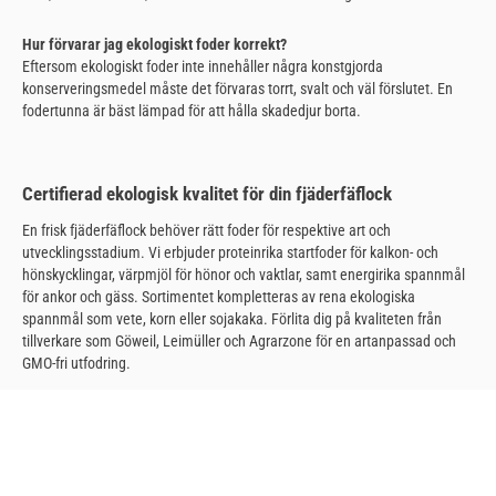
Hur förvarar jag ekologiskt foder korrekt?
Eftersom ekologiskt foder inte innehåller några konstgjorda
konserveringsmedel måste det förvaras torrt, svalt och väl förslutet. En
fodertunna är bäst lämpad för att hålla skadedjur borta.
Certifierad ekologisk kvalitet för din fjäderfäflock
En frisk fjäderfäflock behöver rätt foder för respektive art och
utvecklingsstadium. Vi erbjuder proteinrika startfoder för kalkon- och
hönskycklingar, värpmjöl för hönor och vaktlar, samt energirika spannmål
för ankor och gäss. Sortimentet kompletteras av rena ekologiska
spannmål som vete, korn eller sojakaka. Förlita dig på kvaliteten från
tillverkare som Göweil, Leimüller och Agrarzone för en artanpassad och
GMO-fri utfodring.
30 dagars returrätt