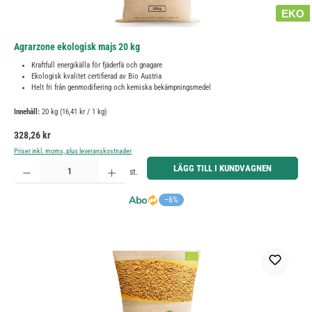
EKO
Agrarzone ekologisk majs 20 kg
Kraftfull energikälla för fjäderfä och gnagare
Ekologisk kvalitet certifierad av Bio Austria
Helt fri från genmodifiering och kemiska bekämpningsmedel
Innehåll:
20 kg
(16,41 kr / 1 kg)
Ordinarie pris:
328,26 kr
Priser inkl. moms, plus leveranskostnader
Produktkvantitet: Ange önskat belopp eller använd knapparna för att öka eller minska kvantiteten.
LÄGG TILL I KUNDVAGNEN
st.
−6%