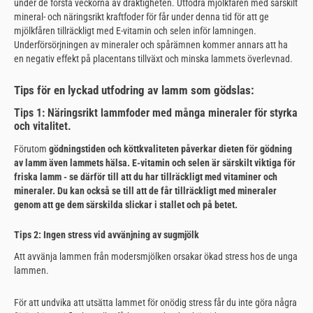
under de första veckorna av dräktigheten. Utfodra mjölkfåren med särskilt
mineral- och näringsrikt kraftfoder för får under denna tid för att ge
mjölkfåren tillräckligt med E-vitamin och selen inför lamningen.
Underförsörjningen av mineraler och spårämnen kommer annars att ha
en negativ effekt på placentans tillväxt och minska lammets överlevnad.
Tips för en lyckad utfodring av lamm som gödslas:
Tips 1: Näringsrikt lammfoder med många mineraler för styrka
och vitalitet.
Förutom
gödningstiden och köttkvaliteten påverkar dieten för gödning
av lamm även lammets hälsa. E-vitamin och selen är särskilt viktiga för
friska lamm - se därför till att du har tillräckligt med vitaminer och
mineraler. Du kan också se till att de får tillräckligt med mineraler
genom att ge dem särskilda slickar i stallet och på betet.
Tips 2: Ingen stress vid avvänjning av sugmjölk
Att avvänja lammen från modersmjölken orsakar ökad stress hos de unga
lammen.
För att undvika att utsätta lammet för onödig stress får du inte göra några