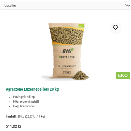
EKO
Agrarzone Luzernepellets 20 kg
Ekologisk odling
Högt proteininnehåll
Högt fiberinnehåll
Innehåll:
20 kg
(25,57 kr / 1 kg)
Ordinarie pris:
511,32 kr