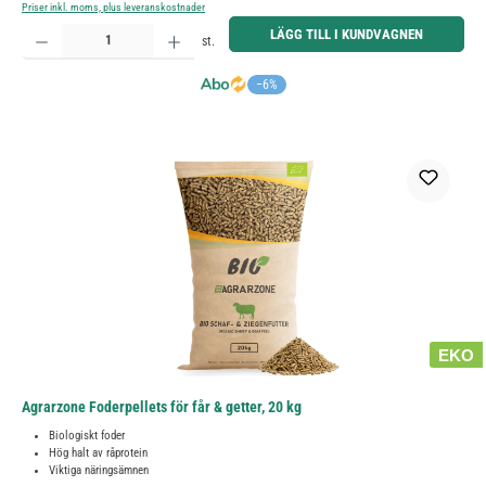
Priser inkl. moms, plus leveranskostnader
Produktkvantitet: Ange önskat belopp eller använd knapparna för att öka eller minska kvantiteten.
LÄGG TILL I KUNDVAGNEN
st.
−6%
EKO
Agrarzone Foderpellets för får & getter, 20 kg
Biologiskt foder
Hög halt av råprotein
Viktiga näringsämnen