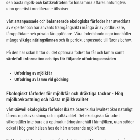
den bästa
mjölk-
och köttkvaliteten
för lönsamma affärer, naturligtvis
utan genetiskt modifierade tillsatser.
Vårt
artanpassade
och
balanserade ekologiska fårfoder
har utvecklats
av experter och har använts framgångsrikt i många år av jordbrukare,
fåruppfödare och privata fåruppfödare. Våra foderblandningar innehåller
många
viktiga näringsämnen
och är perfekt anpassade till fårens behov.
På den här sidan hittar du det optimala fodret för får och lamm samt
värdefull information och tips för följande utfodringsområden
Utfodring av mjölkfår
Utfodring av lamm vid gödning
Ekologiskt fårfoder för mjölkfår och dräktiga tackor - Hög
mjölkavkastning och bästa mjölkkvalitet
Vårt
Göweil ekologiska fårfoder
i
bästa österrikiska kvalitet ökar naturligt
fårens mjölkavkastning och mjölkkvalitet. Det ekologiska fårfodret
säkerställer inte bara ett optimalt näringsinnehåll i fårmjölken, utan stöder
också i hög grad hälsan hos de hårt arbetande mjölkfåren.