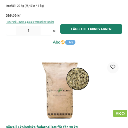
Innehåll:
20 kg
(28,45 kr / 1 kg)
Ordinarie pris:
569,06 kr
Priser inkl. moms, plus leveranskostnader
Produktkvantitet: Ange önskat belopp eller använd knapparna för att öka eller minska kvantiteten.
LÄGG TILL I KUNDVAGNEN
st.
−6%
EKO
Göweil Ekologiska foderpellets för får 30 kg