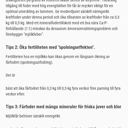
dräktigheten på grund av fostrens ökade behov av utrymme. Tillräcklig
tillgång till foder med hög energitäthet för får är mycket viktigt för en
optimal utveckling av lammen. Ge moderdjuret särskilt näringsrikt
kraftfoder under denna period och öka tillsatsen av kraftfoder från ca 0,3
kg till 0,5 kg. Med ett mineralfodertillskott med ett bra nära Ca:P-
förhållande (1:1) minskar du dessutom ämnesomsättningsproblem och
förebygger "mjölkfeber".
Tips 2: Öka fertiliteten med "spolningseffekten".
Fertiliteten hos en mjölkko kan ökas genom en långsam ökning av
fårfodret (spolningsutfodring).
Det är
bäst att öka fårfodret från 0,3 kg till 0,5 kg fyra veckor före parning till fyra
veckor efter.
Tips 3: Fårfoder med många mineraler för friska juver och klor
Mjölkfår behöver särskilt energirikt