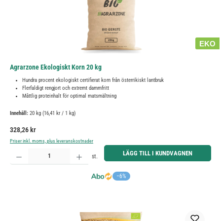
EKO
Agrarzone Ekologiskt Korn 20 kg
Hundra procent ekologiskt certifierat korn från österrikiskt lantbruk
Flerfaldigt rengjort och extremt dammfritt
Måttlig proteinhalt för optimal matsmältning
Innehåll:
20 kg
(16,41 kr / 1 kg)
Ordinarie pris:
328,26 kr
Priser inkl. moms, plus leveranskostnader
Produktkvantitet: Ange önskat belopp eller använd knapparna för att öka eller minska kvantiteten.
LÄGG TILL I KUNDVAGNEN
st.
−6%