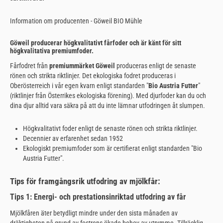
Information om producenten - Göweil BIO Mühle
Göweil producerar högkvalitativt fårfoder och är känt för sitt
högkvalitativa premiumfoder.
Fårfodret från
premiummärket Göweil
produceras enligt de senaste
rönen och strikta riktlinjer. Det ekologiska fodret produceras i
Oberösterreich i vår egen kvarn enligt standarden "
Bio Austria Futter
"
(riktlinjer från Österrikes ekologiska förening). Med djurfoder kan du och
dina djur alltid vara säkra på att du inte lämnar utfodringen åt slumpen.
Högkvalitativt foder enligt de senaste rönen och strikta riktlinjer.
Decennier av erfarenhet sedan 1952
Ekologiskt premiumfoder som är certifierat enligt standarden "Bio
Austria Futter".
Tips för framgångsrik utfodring av mjölkfår:
Tips 1: Energi- och prestationsinriktad utfodring av får
Mjölkfåren äter betydligt mindre under den sista månaden av