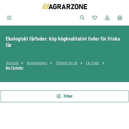
Hoppa till huvudinnehåll
Du har 0 objekt i ön
Ekologiskt fårfoder: köp högkvalitativt foder för friska
får
Startsida
Bondgårdsdjur
Tillbehör för får
Får Foder
Bio Fårfoder
Filter