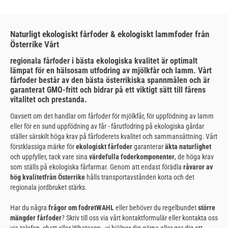
Naturligt ekologiskt fårfoder & ekologiskt lammfoder från
Österrike Vårt
regionala fårfoder i bästa ekologiska kvalitet är optimalt
lämpat för en hälsosam utfodring av mjölkfår och lamm. Vårt
fårfoder består av den bästa österrikiska spannmålen och är
garanterat GMO-fritt och bidrar på ett viktigt sätt till fårens
vitalitet och prestanda.
Oavsett om det handlar om fårfoder för mjölkfår, för uppfödning av lamm
eller för en sund uppfödning av får - fårutfodring på ekologiska gårdar
ställer särskilt höga krav på fårfoderets kvalitet och sammansättning. Vårt
förstklassiga märke för
ekologiskt fårfoder
garanterar
äkta naturlighet
och uppfyller, tack vare sina
värdefulla foderkomponenter
, de höga krav
som ställs på ekologiska fårfarmar. Genom att endast förädla
råvaror av
hög kvalitet
från Österrike
hålls transportavstånden korta och det
regionala jordbruket stärks.
Har du några
frågor om fodretWAHL
eller behöver du regelbundet
större
mängder fårfoder
? Skriv till oss via vårt kontaktformulär eller kontakta oss
via telefon, chatt eller Whatsapp - vi hjälper dig gärna eller ger dig ett