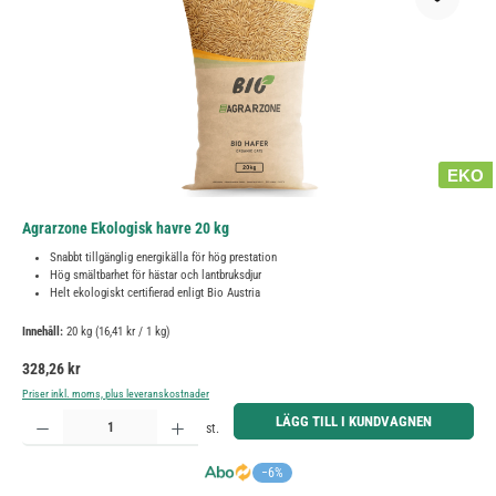
EKO
Agrarzone Ekologisk havre 20 kg
Snabbt tillgänglig energikälla för hög prestation
Hög smältbarhet för hästar och lantbruksdjur
Helt ekologiskt certifierad enligt Bio Austria
Innehåll:
20 kg
(16,41 kr / 1 kg)
Ordinarie pris:
328,26 kr
Priser inkl. moms, plus leveranskostnader
Produktkvantitet: Ange önskat belopp eller använd knapparna för att öka eller minska kvantiteten.
LÄGG TILL I KUNDVAGNEN
st.
−6%