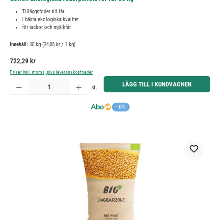
Tilläggsfoder till får
i bästa ekologiska kvalitet
för tackor och mjölkfår
Innehåll:
30 kg
(24,08 kr / 1 kg)
Ordinarie pris:
722,29 kr
Priser inkl. moms, plus leveranskostnader
Produktkvantitet: Ange önskat belopp eller använd knapparna för att öka eller minska kvantiteten.
LÄGG TILL I KUNDVAGNEN
st.
−6%