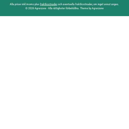
Alla priser inkl moms plus
fraktkostnader
och eventuella fraktkostnader, om inget annat anges.
© 2026 Agrarzone - Alla rättigheter förbehållna. Theme by Agrarzone