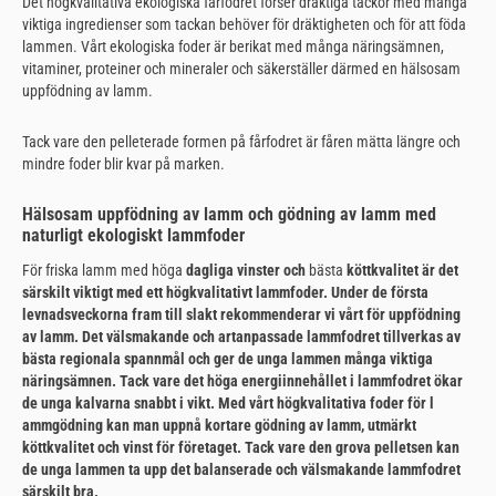
Det högkvalitativa ekologiska fårfodret förser dräktiga tackor med många
viktiga ingredienser som tackan behöver för dräktigheten och för att föda
lammen. Vårt ekologiska foder är berikat med många näringsämnen,
vitaminer, proteiner och mineraler och säkerställer därmed en hälsosam
uppfödning av lamm.
Tack vare den pelleterade formen på fårfodret är fåren mätta längre och
mindre foder blir kvar på marken.
Hälsosam uppfödning av lamm och gödning av lamm med
naturligt ekologiskt lammfoder
För friska lamm med höga
dagliga vinster och
bästa
köttkvalitet är det
särskilt viktigt med
ett
högkvalitativt lammfoder. Under de första
levnadsveckorna fram till slakt rekommenderar vi vårt för uppfödning
av lamm. Det välsmakande och artanpassade lammfodret tillverkas av
bästa
regionala spannmål
och ger de unga lammen många
viktiga
näringsämnen
. Tack vare det höga energiinnehållet i lammfodret ökar
de unga kalvarna snabbt i vikt. Med vårt
högkvalitativa foder för l
ammgödning kan man uppnå kortare gödning av lamm, utmärkt
köttkvalitet och vinst för företaget. Tack vare den grova pelletsen kan
de unga lammen ta upp det balanserade och välsmakande lammfodret
särskilt bra.