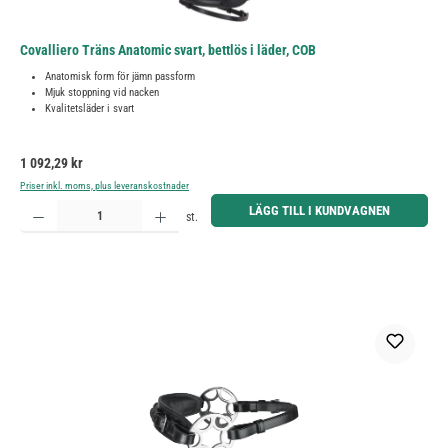
Covalliero Träns Anatomic svart, bettlös i läder, COB
Anatomisk form för jämn passform
Mjuk stoppning vid nacken
Kvalitetsläder i svart
Ordinarie pris:
1 092,29 kr
Priser inkl. moms, plus leveranskostnader
Produktkvantitet: Ange önskat belopp eller använd knapparna för att öka eller minska kvantiteten.
LÄGG TILL I KUNDVAGNEN
st.