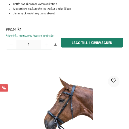
Bettfri för skonsam kommunikation
Anatomiskt nackstycke motverkar tryckmärken
Jämn tryckfördelning på nosbenet
Ordinarie pris:
982,61 kr
Priser inkl. moms, plus leveranskostnader
Produktkvantitet: Ange önskat belopp eller använd knapparna för att öka eller minska kvantiteten.
LÄGG TILL I KUNDVAGNEN
st.
%