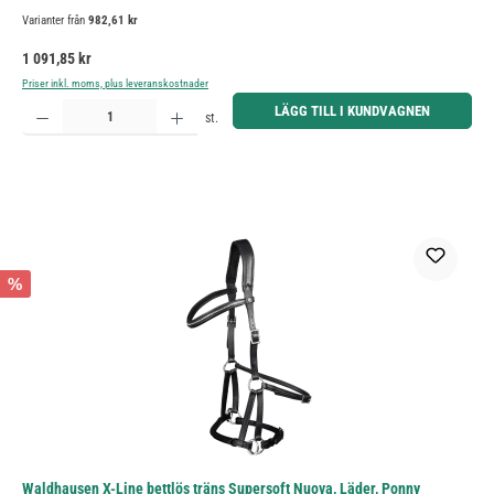
Varianter från
982,61 kr
Ordinarie pris:
1 091,85 kr
Priser inkl. moms, plus leveranskostnader
Produktkvantitet: Ange önskat belopp eller använd knapparna för att öka eller minska kvantiteten.
LÄGG TILL I KUNDVAGNEN
st.
%
Waldhausen X-Line bettlös träns Supersoft Nuova, Läder, Ponny