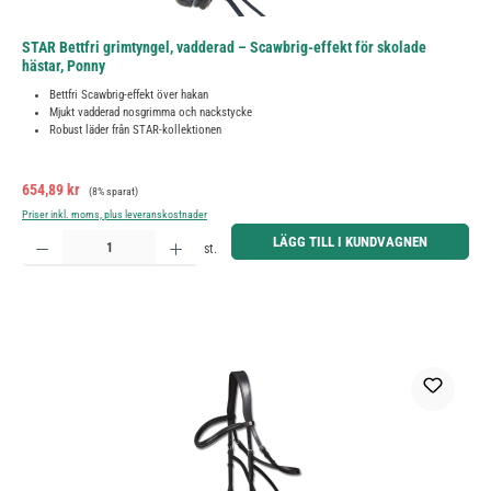
STAR Bettfri grimtyngel, vadderad – Scawbrig-effekt för skolade
hästar, Ponny
Bettfri Scawbrig-effekt över hakan
Mjukt vadderad nosgrimma och nackstycke
Robust läder från STAR-kollektionen
Försäljningspris:
Ordinarie pris:
654,89 kr
(8% sparat)
Priser inkl. moms, plus leveranskostnader
Produktkvantitet: Ange önskat belopp eller använd knapparna för att öka eller minska kvantiteten.
LÄGG TILL I KUNDVAGNEN
st.