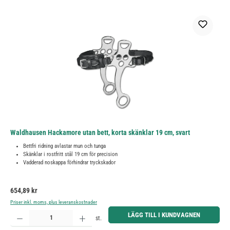
Waldhausen Hackamore utan bett, korta skänklar 19 cm, svart
Bettfri ridning avlastar mun och tunga
Skänklar i rostfritt stål 19 cm för precision
Vadderad noskappa förhindrar tryckskador
Ordinarie pris:
654,89 kr
Priser inkl. moms, plus leveranskostnader
Produktkvantitet: Ange önskat belopp eller använd knapparna för att öka eller minska kvantiteten.
LÄGG TILL I KUNDVAGNEN
st.