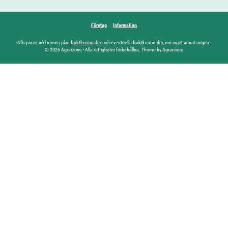
Företag
Information
Alla priser inkl moms plus
fraktkostnader
och eventuella fraktkostnader, om inget annat anges.
© 2026 Agrarzone - Alla rättigheter förbehållna. Theme by Agrarzone