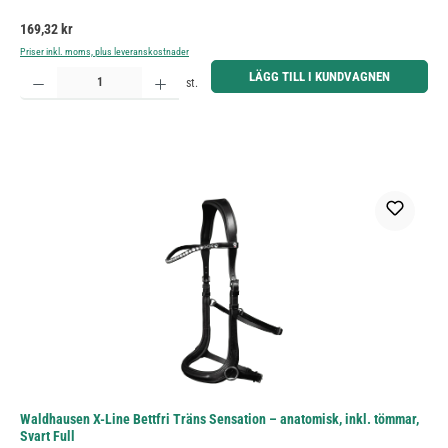
Ordinarie pris:
169,32 kr
Priser inkl. moms, plus leveranskostnader
Produktkvantitet: Ange önskat belopp eller använd knapparna för att öka eller minska kvantiteten.
LÄGG TILL I KUNDVAGNEN
st.
Waldhausen X-Line Bettfri Träns Sensation – anatomisk, inkl. tömmar,
Svart Full