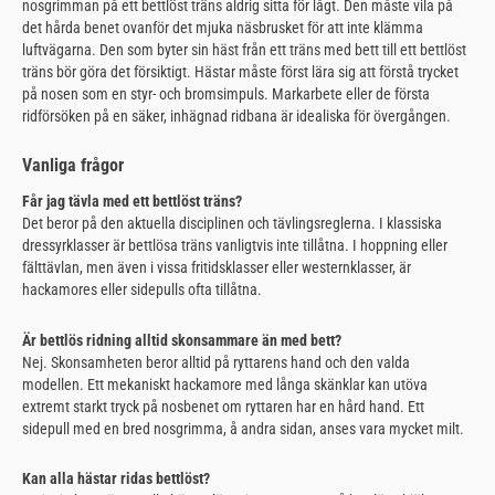
nosgrimman på ett bettlöst träns aldrig sitta för lågt. Den måste vila på
det hårda benet ovanför det mjuka näsbrusket för att inte klämma
luftvägarna. Den som byter sin häst från ett träns med bett till ett bettlöst
träns bör göra det försiktigt. Hästar måste först lära sig att förstå trycket
på nosen som en styr- och bromsimpuls. Markarbete eller de första
ridförsöken på en säker, inhägnad ridbana är idealiska för övergången.
Vanliga frågor
Får jag tävla med ett bettlöst träns?
Det beror på den aktuella disciplinen och tävlingsreglerna. I klassiska
dressyrklasser är bettlösa träns vanligtvis inte tillåtna. I hoppning eller
fälttävlan, men även i vissa fritidsklasser eller westernklasser, är
hackamores eller sidepulls ofta tillåtna.
Är bettlös ridning alltid skonsammare än med bett?
Nej. Skonsamheten beror alltid på ryttarens hand och den valda
modellen. Ett mekaniskt hackamore med långa skänklar kan utöva
extremt starkt tryck på nosbenet om ryttaren har en hård hand. Ett
sidepull med en bred nosgrimma, å andra sidan, anses vara mycket milt.
Kan alla hästar ridas bettlöst?