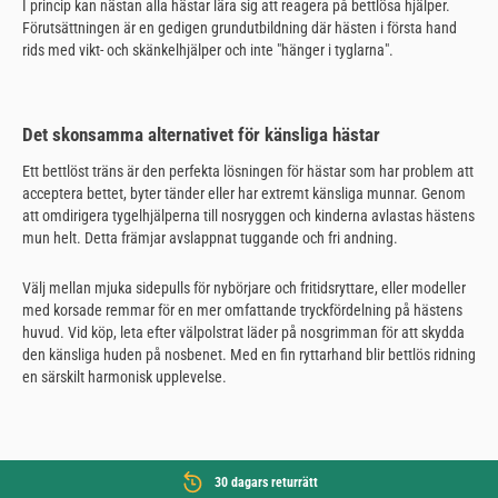
I princip kan nästan alla hästar lära sig att reagera på bettlösa hjälper.
Förutsättningen är en gedigen grundutbildning där hästen i första hand
rids med vikt- och skänkelhjälper och inte "hänger i tyglarna".
Det skonsamma alternativet för känsliga hästar
Ett bettlöst träns är den perfekta lösningen för hästar som har problem att
acceptera bettet, byter tänder eller har extremt känsliga munnar. Genom
att omdirigera tygelhjälperna till nosryggen och kinderna avlastas hästens
mun helt. Detta främjar avslappnat tuggande och fri andning.
Välj mellan mjuka sidepulls för nybörjare och fritidsryttare, eller modeller
med korsade remmar för en mer omfattande tryckfördelning på hästens
huvud. Vid köp, leta efter välpolstrat läder på nosgrimman för att skydda
den känsliga huden på nosbenet. Med en fin ryttarhand blir bettlös ridning
en särskilt harmonisk upplevelse.
30 dagars returrätt