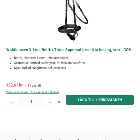
Waldhausen X-Line Bettfri Träns Supersoft, rostfria beslag, svart, COB
Bettfri, skonsam kontroll via underkäken
Anatomiskt formad nackstycke för bekväm passform
Mjukt fodrad nosgrimma och pannband
Försäljningspris:
Ordinarie pris:
982,61 kr
(11% sparat)
Priser inkl. moms, plus leveranskostnader
Produktkvantitet: Ange önskat belopp eller använd knapparna för att öka eller minska kvantiteten.
LÄGG TILL I KUNDVAGNEN
st.