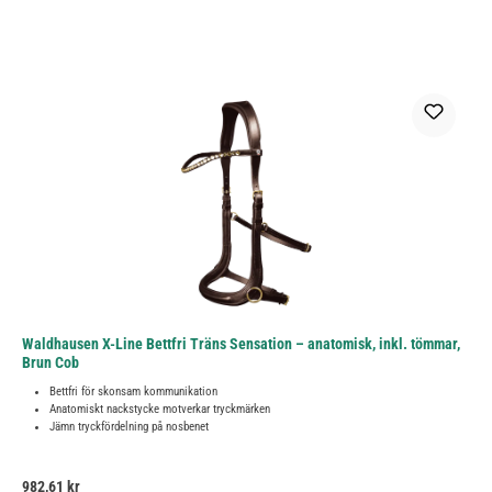
Waldhausen X-Line Bettfri Träns Sensation – anatomisk, inkl. tömmar,
Brun Cob
Bettfri för skonsam kommunikation
Anatomiskt nackstycke motverkar tryckmärken
Jämn tryckfördelning på nosbenet
Ordinarie pris:
982,61 kr