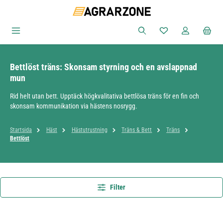
Hoppa till huvudinnehåll
Du har 0 objekt i ön
Bettlöst träns: Skonsam styrning och en avslappnad
mun
Rid helt utan bett. Upptäck högkvalitativa bettlösa träns för en fin och
skonsam kommunikation via hästens nosrygg.
Startsida
Häst
Hästutrustning
Träns & Bett
Träns
Bettlöst
Filter