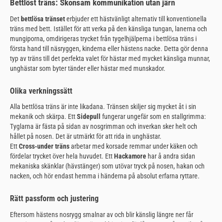
Bettlöst träns: Skonsam kommunikation utan järn
Det
bettlösa tränset
erbjuder ett hästvänligt alternativ till konventionella
träns med bett. Istället för att verka på den känsliga tungan, lanerna och
mungiporna, omdirigeras trycket från tygelhjälperna i bettlösa träns i
första hand till näsryggen, kinderna eller hästens nacke. Detta gör denna
typ av träns till det perfekta valet för hästar med mycket känsliga munnar,
unghästar som byter tänder eller hästar med munskador.
Olika verkningssätt
Alla bettlösa träns är inte likadana. Tränsen skiljer sig mycket åt i sin
mekanik och skärpa. Ett
Sidepull
fungerar ungefär som en stallgrimma:
Tyglarna är fästa på sidan av nosgrimman och inverkan sker helt och
hållet på nosen. Det är utmärkt för att rida in unghästar.
Ett
Cross-under träns
arbetar med korsade remmar under käken och
fördelar trycket över hela huvudet. Ett
Hackamore
har å andra sidan
mekaniska skänklar (hävstänger) som utövar tryck på nosen, hakan och
nacken, och hör endast hemma i händerna på absolut erfarna ryttare.
Rätt passform och justering
Eftersom hästens nosrygg smalnar av och blir känslig längre ner får