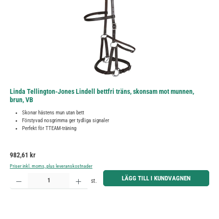
Linda Tellington-Jones Lindell bettfri träns, skonsam mot munnen,
brun, VB
Skonar hästens mun utan bett
Förstyvad nosgrimma ger tydliga signaler
Perfekt för TTEAM-träning
Ordinarie pris:
982,61 kr
Priser inkl. moms, plus leveranskostnader
Produktkvantitet: Ange önskat belopp eller använd knapparna för att öka eller minska kvantiteten.
LÄGG TILL I KUNDVAGNEN
st.