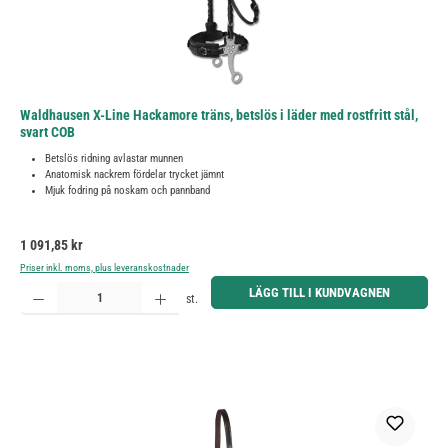
Waldhausen X-Line Hackamore träns, betslös i läder med rostfritt stål,
svart COB
Betslös ridning avlastar munnen
Anatomisk nackrem fördelar trycket jämnt
Mjuk fodring på noskam och pannband
Ordinarie pris:
1 091,85 kr
Priser inkl. moms, plus leveranskostnader
Produktkvantitet: Ange önskat belopp eller använd knapparna för att öka eller minska kvantiteten.
LÄGG TILL I KUNDVAGNEN
st.