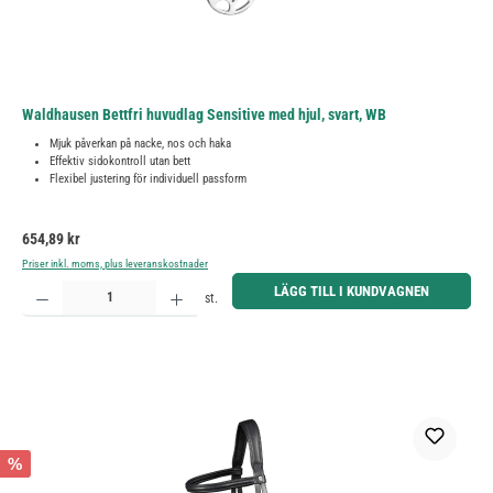
Waldhausen Bettfri huvudlag Sensitive med hjul, svart, WB
Mjuk påverkan på nacke, nos och haka
Effektiv sidokontroll utan bett
Flexibel justering för individuell passform
Ordinarie pris:
654,89 kr
Priser inkl. moms, plus leveranskostnader
Produktkvantitet: Ange önskat belopp eller använd knapparna för att öka eller minska kvantiteten.
LÄGG TILL I KUNDVAGNEN
st.
%