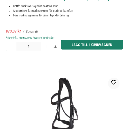
Bettfri funktion skyddar hästens mun
Anatomiskt formad nackrem för optimal komfort
Förstyvd nosgrimma för jämn tryckfördelning
Försäljningspris:
Ordinarie pris:
873,37 kr
(12% sparat)
Priser inkl. moms, plus leveranskostnader
Produktkvantitet: Ange önskat belopp eller använd knapparna för att öka eller minska kvantiteten.
LÄGG TILL I KUNDVAGNEN
st.