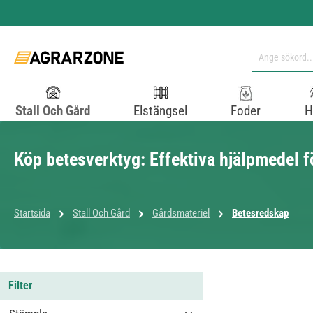
pa till huvudinnehåll
Hoppa till sökning
Hoppa till huvudnavigering
Stall Och Gård
Elstängsel
Foder
H
Köp betesverktyg: Effektiva hjälpmedel fö
Startsida
Stall Och Gård
Gårdsmateriel
Betesredskap
Filter