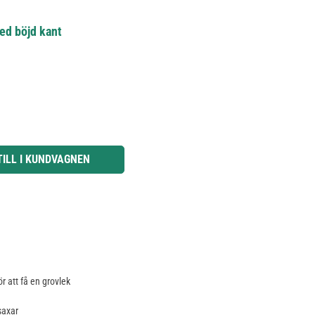
med böjd kant
knapparna för att öka eller minska kvantiteten.
TILL I KUNDVAGNEN
ör att få en grovlek
saxar