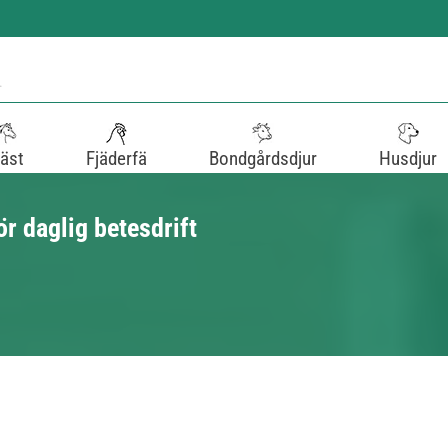
äst
Fjäderfä
Bondgårdsdjur
Husdjur
r daglig betesdrift