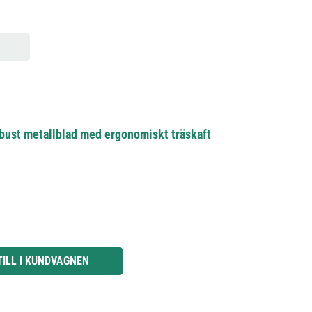
obust metallblad med ergonomiskt träskaft
knapparna för att öka eller minska kvantiteten.
TILL I KUNDVAGNEN