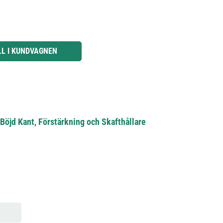
knapparna för att öka eller minska kvantiteten.
LL I KUNDVAGNEN
öjd Kant, Förstärkning och Skafthållare