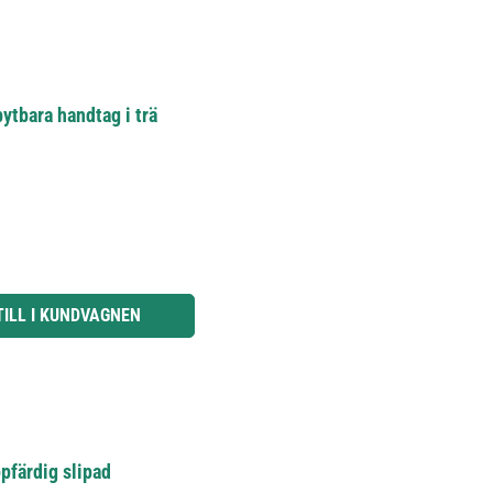
bytbara handtag i trä
knapparna för att öka eller minska kvantiteten.
TILL I KUNDVAGNEN
pfärdig slipad