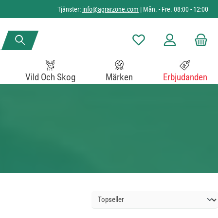
Tjänster:
info@agrarzone.com
| Mån. - Fre. 08:00 - 12:00
Du har 0 objekt i önskelista
Vild Och Skog
Märken
Erbjudanden