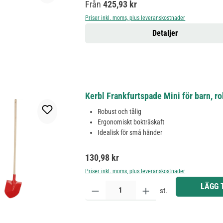
Ordinarie pris:
Från
425,93 kr
Priser inkl. moms, plus leveranskostnader
Detaljer
Kerbl Frankfurtspade Mini för barn, r
Robust och tålig
Ergonomiskt bokträskaft
Idealisk för små händer
Ordinarie pris:
130,98 kr
Priser inkl. moms, plus leveranskostnader
Produktkvantitet: Ange önskat belopp eller använd 
LÄGG 
st.