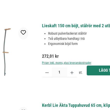
Lieskaft 150 cm böjt, stålrör med 2 ut
Robust pulverlackerat stålrör
Två utbytbara handtag i trä
Ergonomisk böjd form
Ordinarie pris:
272,01 kr
Priser inkl. moms, plus leveranskostnader
Produktkvantitet: Ange önskat belopp eller använd 
LÄGG 
st.
Kerbl Lie Äkta Tuppahuvud 65 cm, klip