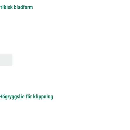
rrikisk bladform
 Högryggslie för klippning