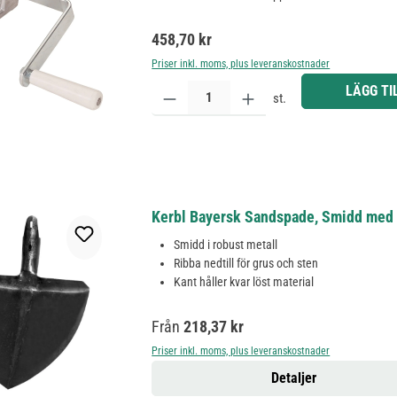
Ordinarie pris:
458,70 kr
Priser inkl. moms, plus leveranskostnader
Produktkvantitet: Ange önskat belopp eller använd 
LÄGG TI
st.
Kerbl Bayersk Sandspade, Smidd med B
Smidd i robust metall
Ribba nedtill för grus och sten
Kant håller kvar löst material
Ordinarie pris:
Från
218,37 kr
Priser inkl. moms, plus leveranskostnader
Detaljer