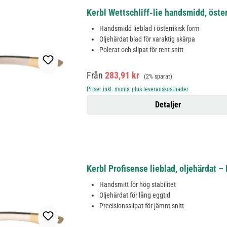
Kerbl Wettschliff-lie handsmidd, öste
Handsmidd lieblad i österrikisk form
Oljehärdat blad för varaktig skärpa
Polerat och slipat för rent snitt
Försäljningspris:
Ordinarie pris:
Från
283,91 kr
(2% sparat)
Priser inkl. moms, plus leveranskostnader
Detaljer
Kerbl Profisense lieblad, oljehärdat –
Handsmitt för hög stabilitet
Oljehärdat för lång eggtid
Precisionsslipat för jämnt snitt