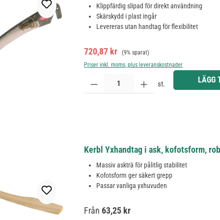
Klippfärdig slipad för direkt användning
Skärskydd i plast ingår
Levereras utan handtag för flexibilitet
Försäljningspris:
Ordinarie pris:
720,87 kr
(9% sparat)
Priser inkl. moms, plus leveranskostnader
Produktkvantitet: Ange önskat belopp eller använd 
LÄGG 
st.
Kerbl Yxhandtag i ask, kofotsform, rob
Massiv askträ för pålitlig stabilitet
Kofotsform ger säkert grepp
Passar vanliga yxhuvuden
Ordinarie pris:
Från
63,25 kr