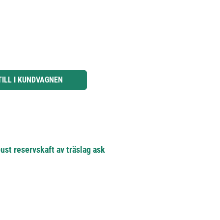
knapparna för att öka eller minska kvantiteten.
TILL I KUNDVAGNEN
ust reservskaft av träslag ask