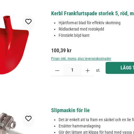
Kerbl Frankfurtspade storlek 5, röd, 
Hjärtformat blad för effektiv skottning
Rödlackerad med rostskydd
Förstärkt böjd kant
Ordinarie pris:
100,39 kr
Priser inkl. moms, plus leveranskostnader
Produktkvantitet: Ange önskat belopp eller använd 
LÄGG 
st.
Slipmaskin för lie
Det är enkelt att ta fram en säckel och en lie f
Ersätter hammarslagning
Gör det lättare att klippa för hand med vassa 