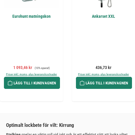
Eurohunt matningskon
Ankarset XXL
Försäljningspris:
Ordinarie pris:
Ordinarie pris:
1 093,46 kr
436,73 kr
(10% sparat)
Priser inkl. moms, plus leveranskostnader
Priser inkl. moms, plus leveranskostnader
LÄGG TILL I KUNDVAGNEN
LÄGG TILL I KUNDVAGNEN
Optimalt lockbete för vilt: Kirrung
Stalking
spelar en viktig roll vid jakt och är ett effektivt sätt att locka viltet