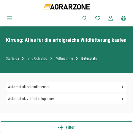
Hoppa till huvudinnehåll
Du har 0 objekt i ön
Kirrung: Alles für die erfolgreiche Wildfütterung kaufen
Startsida
Vild Och Skog
Viltmatning
Betesplats
Automatisk betesdispenser
Automatisk viltfoderdispenser
Filter