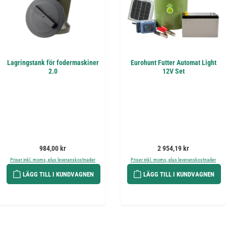
Lagringstank för fodermaskiner
Eurohunt Futter Automat Light
2.0
12V Set
Ordinarie pris:
Ordinarie pris:
984,00 kr
2 954,19 kr
Priser inkl. moms, plus leveranskostnader
Priser inkl. moms, plus leveranskostnader
LÄGG TILL I KUNDVAGNEN
LÄGG TILL I KUNDVAGNEN