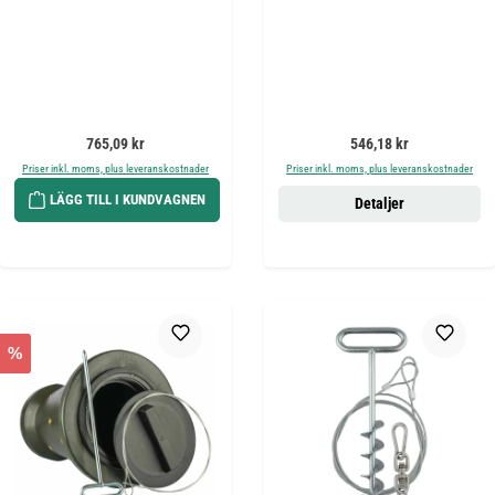
Ordinarie pris:
Ordinarie pris:
765,09 kr
546,18 kr
Priser inkl. moms, plus leveranskostnader
Priser inkl. moms, plus leveranskostnader
LÄGG TILL I KUNDVAGNEN
Detaljer
%