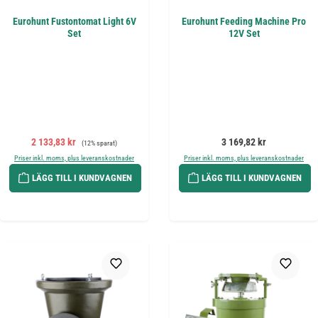
Eurohunt Fustontomat Light 6V
Eurohunt Feeding Machine Pro
Set
12V Set
Försäljningspris:
Ordinarie pris:
Ordinarie pris:
2 133,83 kr
3 169,82 kr
(12% sparat)
Priser inkl. moms, plus leveranskostnader
Priser inkl. moms, plus leveranskostnader
LÄGG TILL I KUNDVAGNEN
LÄGG TILL I KUNDVAGNEN