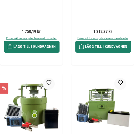
Ordinarie pris:
Ordinarie pris:
1 750,19 kr
1 312,37 kr
Priser inkl. moms, plus leveranskostnader
Priser inkl. moms, plus leveranskostnader
LÄGG TILL I KUNDVAGNEN
LÄGG TILL I KUNDVAGNEN
%