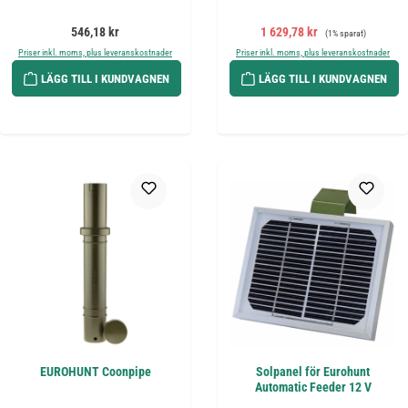
Ordinarie pris:
Försäljningspris:
Ordinarie pris:
546,18 kr
1 629,78 kr
(1% sparat)
Priser inkl. moms, plus leveranskostnader
Priser inkl. moms, plus leveranskostnader
LÄGG TILL I KUNDVAGNEN
LÄGG TILL I KUNDVAGNEN
EUROHUNT Coonpipe
Solpanel för Eurohunt
Automatic Feeder 12 V