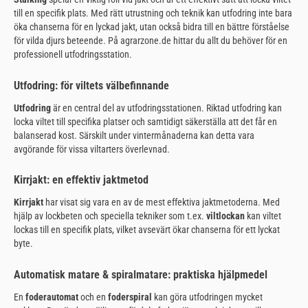
till en specifik plats. Med rätt utrustning och teknik kan utfodring inte bara
öka chanserna för en lyckad jakt, utan också bidra till en bättre förståelse
för vilda djurs beteende. På agrarzone.de hittar du allt du behöver för en
professionell utfodringsstation.
Utfodring: för viltets välbefinnande
Utfodring
är en central del av utfodringsstationen. Riktad utfodring kan
locka viltet till specifika platser och samtidigt säkerställa att det får en
balanserad kost. Särskilt under vintermånaderna kan detta vara
avgörande för vissa viltarters överlevnad.
Kirrjakt: en effektiv jaktmetod
Kirrjakt
har visat sig vara en av de mest effektiva jaktmetoderna. Med
hjälp av lockbeten och speciella tekniker som t.ex.
viltlockan
kan viltet
lockas till en specifik plats, vilket avsevärt ökar chanserna för ett lyckat
byte.
Automatisk matare & spiralmatare: praktiska hjälpmedel
En
foderautomat
och en
foderspiral
kan göra utfodringen mycket