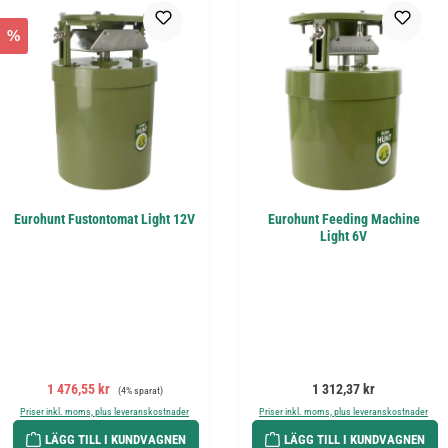
%
Eurohunt Fustontomat Light 12V
Eurohunt Feeding Machine
Light 6V
Försäljningspris:
Ordinarie pris:
Ordinarie pris:
1 476,55 kr
1 312,37 kr
(4% sparat)
Priser inkl. moms, plus leveranskostnader
Priser inkl. moms, plus leveranskostnader
LÄGG TILL I KUNDVAGNEN
LÄGG TILL I KUNDVAGNEN