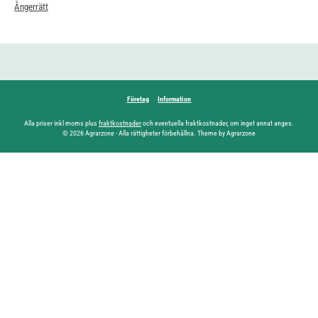
Ångerrätt
Företag
Information
Alla priser inkl moms plus
fraktkostnader
och eventuella fraktkostnader, om inget annat anges.
© 2026 Agrarzone - Alla rättigheter förbehållna. Theme by Agrarzone