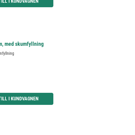
TILL I KUNDVAGNEN
cm, med skumfyllning
mfyllning
knapparna för att öka eller minska kvantiteten.
TILL I KUNDVAGNEN