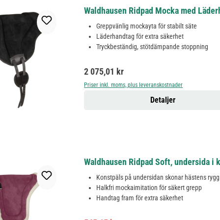
Waldhausen Ridpad Mocka med Läderh
Greppvänlig mockayta för stabilt säte
Läderhandtag för extra säkerhet
Tryckbeständig, stötdämpande stoppning
Ordinarie pris:
2 075,01 kr
Priser inkl. moms, plus leveranskostnader
Detaljer
Waldhausen Ridpad Soft, undersida i k
Konstpäls på undersidan skonar hästens rygg
Halkfri mockaimitation för säkert grepp
Handtag fram för extra säkerhet