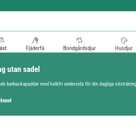
äst
Fjäderfä
Bondgårdsdjur
Husdjur
ng utan sadel
de barbackapaddar med halkfri undersida för din dagliga sitsträning
ckapad