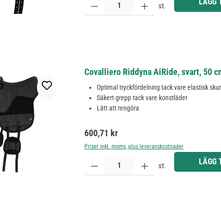
LÄGG 
st.
Covalliero Riddyna AiRide, svart, 50 
Optimal tryckfördelning tack vare elastisk sku
Säkert grepp tack vare konstläder
Lätt att rengöra
Ordinarie pris:
600,71 kr
Priser inkl. moms, plus leveranskostnader
Produktkvantitet: Ange önskat belopp eller använd 
LÄGG 
st.