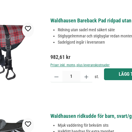
Waldhausen Bareback Pad ridpad utan s
Ridning utan sadel med säkert säte
Stigbygelremmar och stigbyglar redan monte
Sadelgjord ingår i leveransen
Ordinarie pris:
982,61 kr
Priser inkl. moms, plus leveranskostnader
Produktkvantitet: Ange önskat belopp eller använd 
LÄGG 
st.
Waldhausen ridkudde för barn, svart/g
Mjuk vaddering för bekväm sits
Halkfritt handtag för extra trygghet