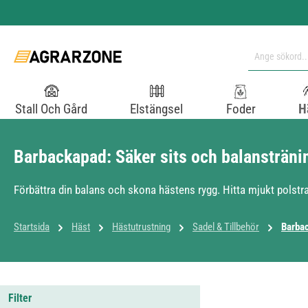
pa till huvudinnehåll
Hoppa till sökning
Hoppa till huvudnavigering
Stall Och Gård
Elstängsel
Foder
H
Barbackapad: Säker sits och balansträni
Förbättra din balans och skona hästens rygg. Hitta mjukt polstra
Startsida
Häst
Hästutrustning
Sadel & Tillbehör
Barba
Filter