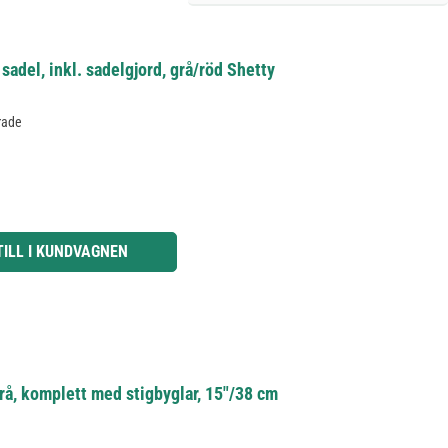
adel, inkl. sadelgjord, grå/röd Shetty
rade
knapparna för att öka eller minska kvantiteten.
TILL I KUNDVAGNEN
rå, komplett med stigbyglar, 15"/38 cm