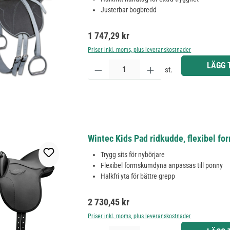
Justerbar bogbredd
Ordinarie pris:
1 747,29 kr
Priser inkl. moms, plus leveranskostnader
Produktkvantitet: Ange önskat belopp eller använd 
LÄGG 
st.
Wintec Kids Pad ridkudde, flexibel fo
Trygg sits för nybörjare
Flexibel formskumdyna anpassas till ponny
Halkfri yta för bättre grepp
Ordinarie pris:
2 730,45 kr
Priser inkl. moms, plus leveranskostnader
Produktkvantitet: Ange önskat belopp eller använd 