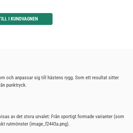
knapparna för att öka eller minska kvantiteten.
TILL I KUNDVAGNEN
om och anpassar sig till hästens rygg. Som ett resultat sitter
rån punktryck.
visas av det stora urvalet: Från sportigt formade varianter (som
siskt rutmönster (image_f2443a.png).