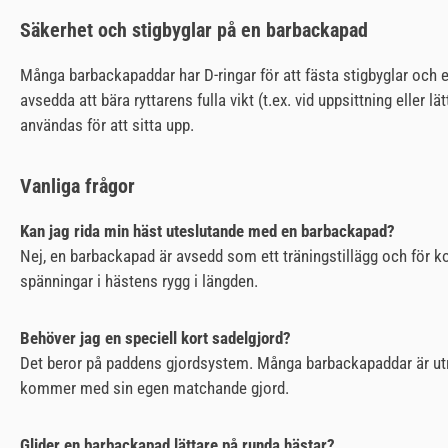
Säkerhet och stigbyglar på en barbackapad
Många barbackapaddar har D-ringar för att fästa stigbyglar och en 
avsedda att bära ryttarens fulla vikt (t.ex. vid uppsittning eller 
användas för att sitta upp.
Vanliga frågor
Kan jag rida min häst uteslutande med en barbackapad?
Nej, en barbackapad är avsedd som ett träningstillägg och för ko
spänningar i hästens rygg i längden.
Behöver jag en speciell kort sadelgjord?
Det beror på paddens gjordsystem. Många barbackapaddar är utru
kommer med sin egen matchande gjord.
Glider en barbackapad lättare på runda hästar?