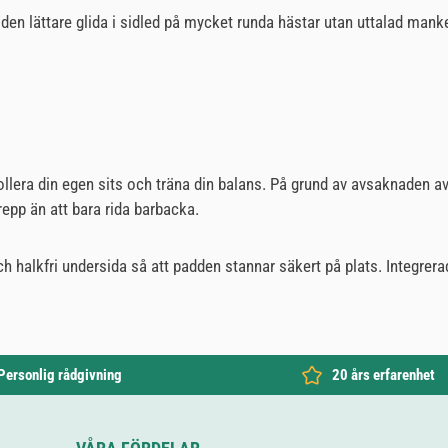
 lättare glida i sidled på mycket runda hästar utan uttalad manke. 
llera din egen sits och träna din balans. På grund av avsaknaden av
repp än att bara rida barbacka.
och halkfri undersida så att padden stannar säkert på plats. Integrera
Personlig rådgivning
20 års erfarenhet