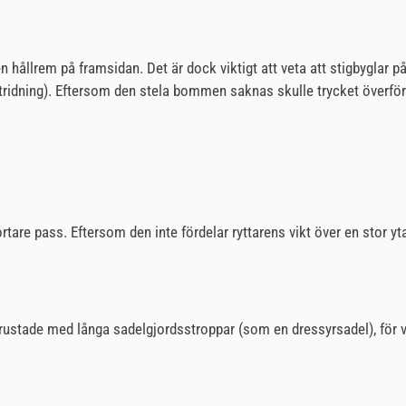
hållrem på framsidan. Det är dock viktigt att veta att stigbyglar på 
lättridning). Eftersom den stela bommen saknas skulle trycket överföra
rtare pass. Eftersom den inte fördelar ryttarens vikt över en stor y
stade med långa sadelgjordsstroppar (som en dressyrsadel), för vi