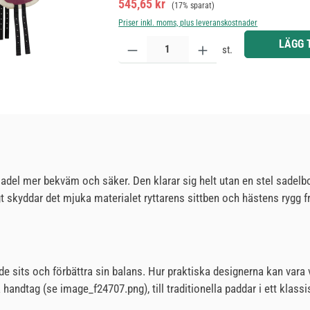
Försäljningspris:
Ordinarie pris:
545,65 kr
(17% sparat)
Priser inkl. moms, plus leveranskostnader
Produktkvantitet: Ange önskat belopp eller använd 
LÄGG 
st.
 sadel mer bekväm och säker. Den klarar sig helt utan en stel sadelb
t skyddar det mjuka materialet ryttarens sittben och hästens rygg f
de sits och förbättra sin balans. Hur praktiska designerna kan vara 
 handtag (se image_f24707.png), till traditionella paddar i ett klas