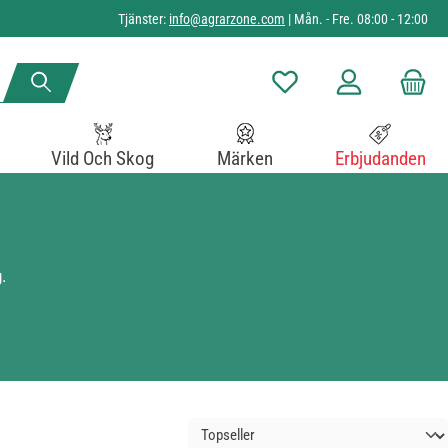
Tjänster:
info@agrarzone.com
| Mån. - Fre. 08:00 - 12:00
Du har 0 objekt i önskelista
Vild Och Skog
Märken
Erbjudanden
.