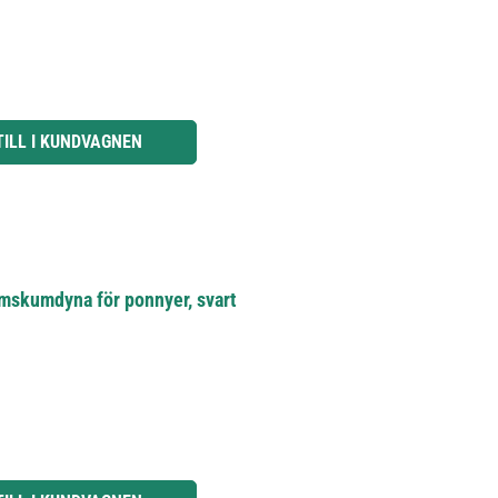
knapparna för att öka eller minska kvantiteten.
TILL I KUNDVAGNEN
rmskumdyna för ponnyer, svart
knapparna för att öka eller minska kvantiteten.