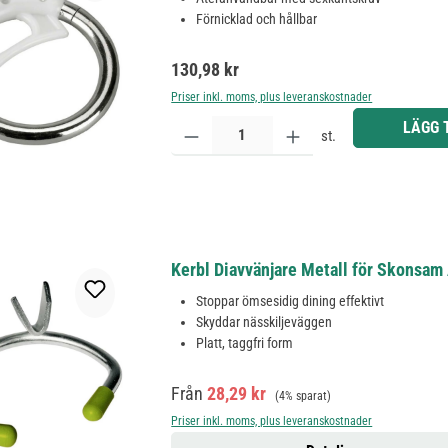
Förnicklad och hållbar
Ordinarie pris:
130,98 kr
Priser inkl. moms, plus leveranskostnader
Produktkvantitet: Ange önskat belopp eller använd 
LÄGG 
st.
Kerbl Diavvänjare Metall för Skonsam 
Stoppar ömsesidig dining effektivt
Skyddar nässkiljeväggen
Platt, taggfri form
Försäljningspris:
Ordinarie pris:
Från
28,29 kr
(4% sparat)
Priser inkl. moms, plus leveranskostnader