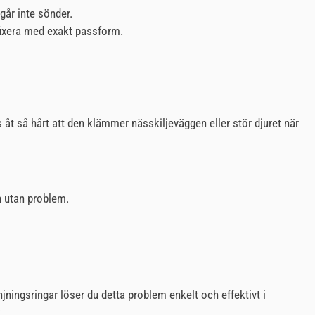
går inte sönder.
 fixera med exakt passform.
s åt så hårt att den klämmer nässkiljeväggen eller stör djuret när
en utan problem.
ningsringar löser du detta problem enkelt och effektivt i
.