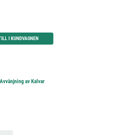
knapparna för att öka eller minska kvantiteten.
TILL I KUNDVAGNEN
Avvänjning av Kalvar