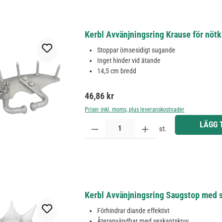
Kerbl Avvänjningsring Krause för nötkre
Stoppar ömsesidigt sugande
Inget hinder vid ätande
14,5 cm bredd
Ordinarie pris:
46,86 kr
Priser inkl. moms, plus leveranskostnader
Produktkvantitet: Ange önskat belopp eller använd 
LÄGG 
st.
Kerbl Avvänjningsring Saugstop med s
Förhindrar diande effektivt
Återanvändbar med sexkantskruv