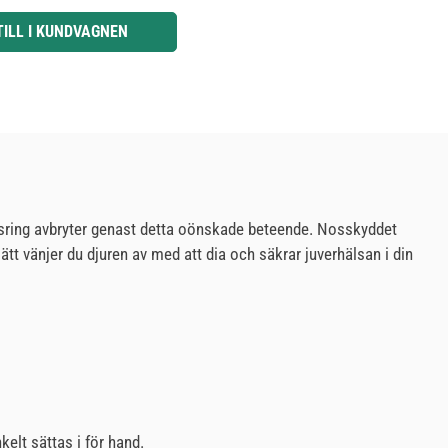
knapparna för att öka eller minska kvantiteten.
TILL I KUNDVAGNEN
ingsring avbryter genast detta oönskade beteende. Nosskyddet
sätt vänjer du djuren av med att dia och säkrar juverhälsan i din
elt sättas i för hand.