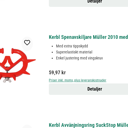
Detaljer
Kerbl Spenavskiljare Müller 2010 med 
Med extra tippskydd
Superelastiskt material
Enkel justering med vingskruv
Ordinarie pris:
59,97 kr
Priser inkl. moms, plus leveranskostnader
Detaljer
Kerbl Avvänjningsring SuckStop Müller