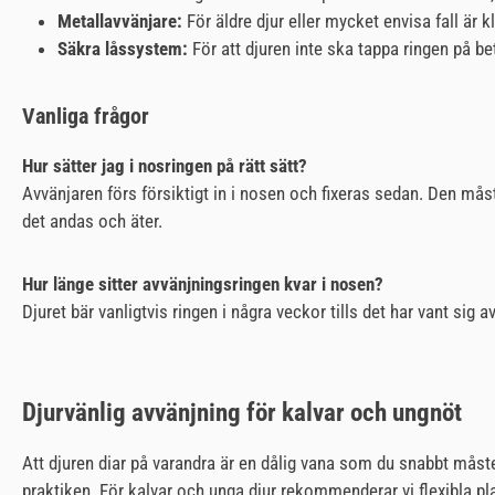
Metallavvänjare:
För äldre djur eller mycket envisa fall är 
Säkra låssystem:
För att djuren inte ska tappa ringen på b
Vanliga frågor
Hur sätter jag i nosringen på rätt sätt?
Avvänjaren förs försiktigt in i nosen och fixeras sedan. Den måste
det andas och äter.
Hur länge sitter avvänjningsringen kvar i nosen?
Djuret bär vanligtvis ringen i några veckor tills det har vant sig a
Djurvänlig avvänjning för kalvar och ungnöt
Att djuren diar på varandra är en dålig vana som du snabbt måste
praktiken. För kalvar och unga djur rekommenderar vi flexibla p