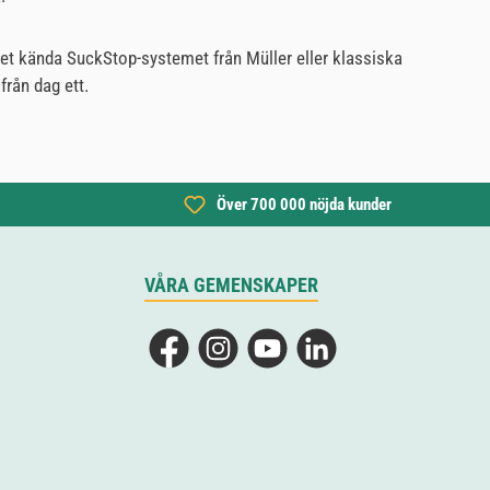
 det kända SuckStop-systemet från Müller eller klassiska
från dag ett.
Över 700 000 nöjda kunder
VÅRA GEMENSKAPER
Facebook
Instagram
YouTube
LinkedIn