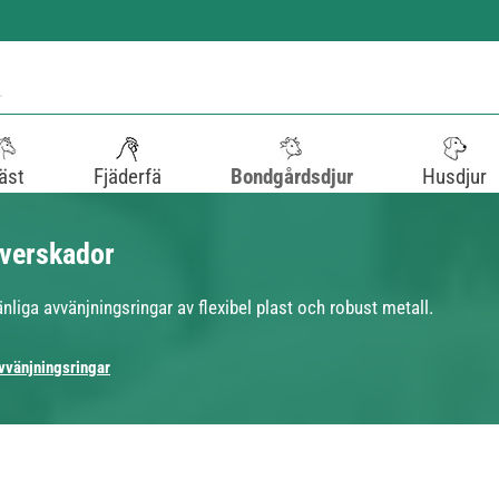
äst
Fjäderfä
Bondgårdsdjur
Husdjur
uverskador
änliga avvänjningsringar av flexibel plast och robust metall.
vvänjningsringar