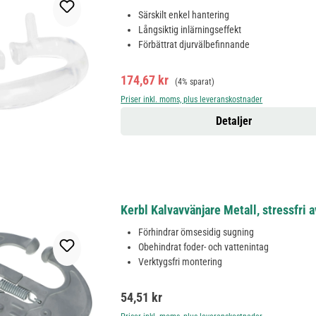
Särskilt enkel hantering
Långsiktig inlärningseffekt
Förbättrat djurvälbefinnande
Försäljningspris:
Ordinarie pris:
174,67 kr
(4% sparat)
Priser inkl. moms, plus leveranskostnader
Detaljer
Kerbl Kalvavvänjare Metall, stressfri 
Förhindrar ömsesidig sugning
Obehindrat foder- och vattenintag
Verktygsfri montering
Ordinarie pris:
54,51 kr