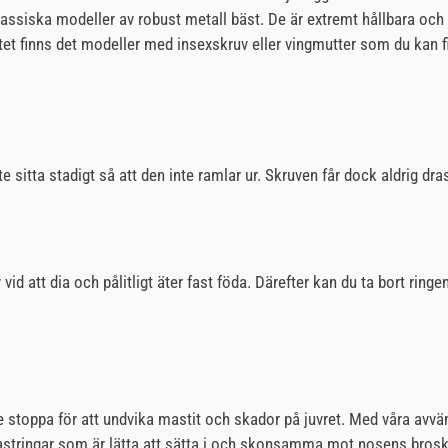
klassiska modeller av robust metall bäst. De är extremt hållbara och 
etet finns det modeller med insexskruv eller vingmutter som du kan
 sitta stadigt så att den inte ramlar ur. Skruven får dock aldrig dra
v vid att dia och pålitligt äter fast föda. Därefter kan du ta bort ring
 stoppa för att undvika mastit och skador på juvret. Med våra avvänj
lastringar som är lätta att sätta i och skonsamma mot nosens brosk