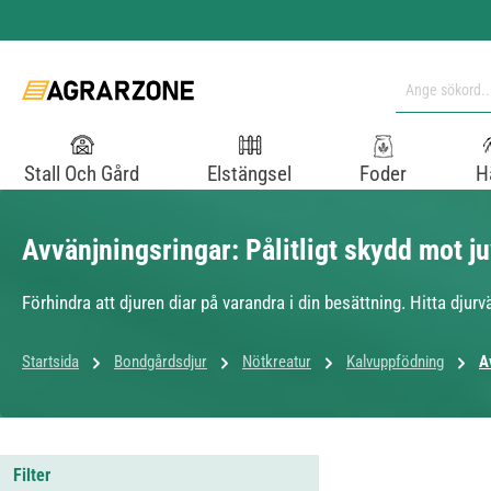
pa till huvudinnehåll
Hoppa till sökning
Hoppa till huvudnavigering
Stall Och Gård
Elstängsel
Foder
H
Avvänjningsringar: Pålitligt skydd mot j
Förhindra att djuren diar på varandra i din besättning. Hitta djurv
Startsida
Bondgårdsdjur
Nötkreatur
Kalvuppfödning
A
Filter