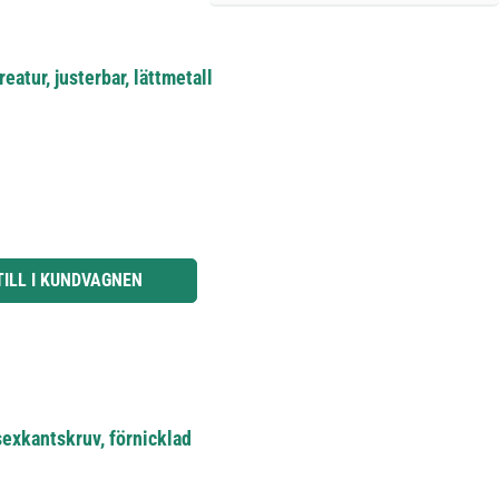
atur, justerbar, lättmetall
knapparna för att öka eller minska kvantiteten.
TILL I KUNDVAGNEN
exkantskruv, förnicklad