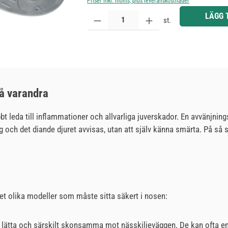
Priser inkl. moms, plus leveranskostnader
Produktkvantitet: Ange önskat belopp eller använd 
LÄGG 
st.
på varandra
abbt leda till inflammationer och allvarliga juverskador. En avvänjn
sig och det diande djuret avvisas, utan att själv känna smärta. På så 
det olika modeller som måste sitta säkert i nosen:
 lätta och särskilt skonsamma mot nässkiljeväggen. De kan ofta enk