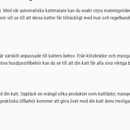
 Med vår automatiska kattmatare kan du exakt styra matningstiderna oc
 vill se till att deras katter får tillräckligt med mat och regelbun
r särskilt anpassade till katters behov. Från klösbrädor och mysiga k
iva husdjurstillbehör kan du se till att din katt får alla sina vikti
med din katt. Upptäck en mängd olika produkter som kattlådor, trans
raktiska tillbehör kommer att göra livet med din katt ännu trevliga