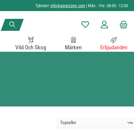
Tjänster:
info@agrarzone.com
| Mån. - Fre. 08:00 - 12:00
Du har 0 objekt i önskelista
Vild Och Skog
Märken
Erbjudanden