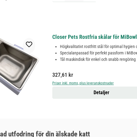
Closer Pets Rostfria skålar för MiBowl
Högkvalitativt rostfritt stål för optimal hygien
Specialanpassad för perfekt passform i MiBo
Tål maskindisk för enkel och snabb rengöring
Ordinarie pris:
327,61 kr
Priser inkl. moms, plus leveranskostnader
Detaljer
d utfodring för din älskade katt