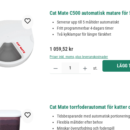
Cat Mate C500 automatisk matare för 
Serverar upp till 5 måltider automatiskt
Fritt programmerbar 4-dagars timer
Två kylklampar för längre färskhet
Ordinarie pris:
1 059,52 kr
Priser inkl. moms, plus leveranskostnader
Produktkvantitet: Ange önskat belopp eller använd 
LÄGG 
st.
Cat Mate torrfoderautomat för katter 
Tidsbesparande med automatisk portionerin
Flexibla måltider efter behov
Minskar överutfodring och foderspill