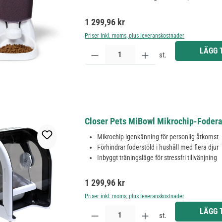
Ordinarie pris:
1 299,96 kr
Priser inkl. moms, plus leveranskostnader
Produktkvantitet: Ange önskat belopp eller använd 
LÄGG 
st.
Closer Pets MiBowl Mikrochip-Fodera
Mikrochip-igenkänning för personlig åtkomst
Förhindrar foderstöld i hushåll med flera djur
Inbyggt träningsläge för stressfri tillvänjning
Ordinarie pris:
1 299,96 kr
Priser inkl. moms, plus leveranskostnader
Produktkvantitet: Ange önskat belopp eller använd 
LÄGG 
st.