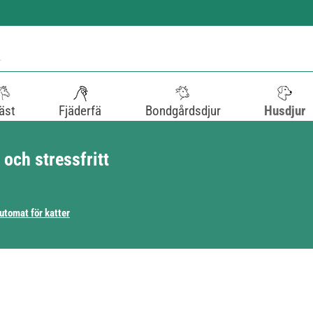
äst
Fjäderfä
Bondgårdsdjur
Husdjur
och stressfritt
utomat för katter