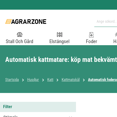
pa till huvudinnehåll
Hoppa till sökning
Hoppa till huvudnavigering
Stall Och Gård
Elstängsel
Foder
H
Automatisk kattmatare: köp mat bekvämt 
Startsida
Husdjur
Katt
Kattmatskål
Automatisk fodera
Filter