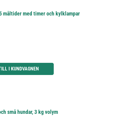
5 måltider med timer och kylklampar
knapparna för att öka eller minska kvantiteten.
TILL I KUNDVAGNEN
och små hundar, 3 kg volym
g