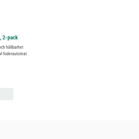
, 2-pack
 och hållbarhet
wl foderautomat