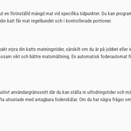
t en förinställd mängd mat vid specifika tidpunkter. Du kan progra
 din katt får mat regelbundet och i kontrollerade portioner.
xakt styra din katts matningstider, särskilt om du är på jobbet eller 
hälsosam vikt och bättre matsmältning. En automatisk foderautomat f
tuitivt användargränssnitt där du kan ställa in utfodringstider och 
fta utrustade med avtagbara foderskålar. Om du har några frågor om