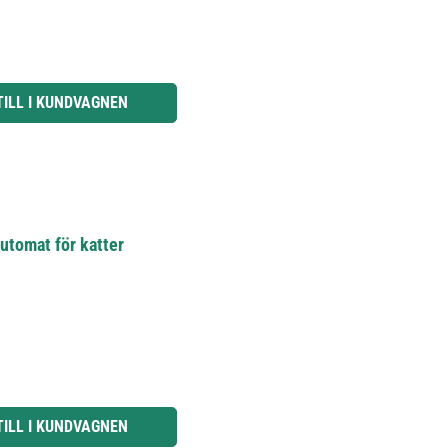
knapparna för att öka eller minska kvantiteten.
TILL I KUNDVAGNEN
utomat för katter
knapparna för att öka eller minska kvantiteten.
TILL I KUNDVAGNEN