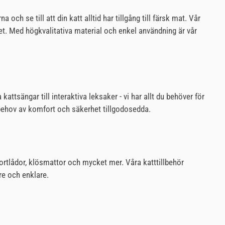
h se till att din katt alltid har tillgång till färsk mat. Vår
det. Med högkvalitativa material och enkel användning är vår
attsängar till interaktiva leksaker - vi har allt du behöver för
ga behov av komfort och säkerhet tillgodosedda.
portlådor, klösmattor och mycket mer. Våra katttillbehör
re och enklare.