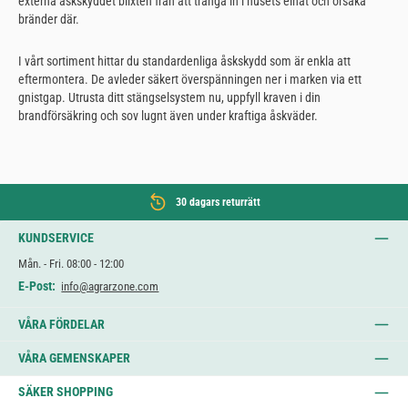
externa åskskyddet blixten från att tränga in i husets elnät och orsaka
bränder där.
I vårt sortiment hittar du standardenliga åskskydd som är enkla att
eftermontera. De avleder säkert överspänningen ner i marken via ett
gnistgap. Utrusta ditt stängselsystem nu, uppfyll kraven i din
brandförsäkring och sov lugnt även under kraftiga åskväder.
30 dagars returrätt
KUNDSERVICE
Mån. - Fri. 08:00 - 12:00
E-Post:
info@agrarzone.com
VÅRA FÖRDELAR
VÅRA GEMENSKAPER
SÄKER SHOPPING