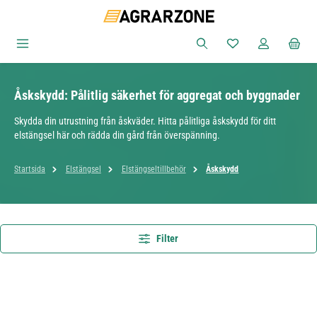
Hoppa till huvudinnehåll
Du har 0 objekt i ön
Åskskydd: Pålitlig säkerhet för aggregat och byggnader
Skydda din utrustning från åskväder. Hitta pålitliga åskskydd för ditt
elstängsel här och rädda din gård från överspänning.
Startsida
Elstängsel
Elstängseltillbehör
Åskskydd
Filter