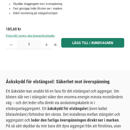
Skyddar elaggregatet mot överspänning
Fast gnistgap leder blixten ner i marken
Enkel montering på stängselstolpen
Ordinarie pris:
185,60 kr
Priser inkl. moms, plus leveranskostnader
Produktkvantitet: Ange önskat belopp eller använd knapparna för att öka eller minska kvantiteten.
LÄGG TILL I KUNDVAGNEN
st.
Åskskydd för elstängsel: Säkerhet mot överspänning
Ett åskväder kan snabbt bli en fara för ditt elstängsel och aggregat. Om
blixten slår ner i stängslet söker den enorma energin minsta motståndets
väg – och det leder ofta direkt via anslutningskabeln in i
elstängselaggregatet. Ett
åskskydd för elstängslet
(även kallat
blixtavledare) förhindrar det värsta. Det installeras mellan stängslet och
aggregatet och
leder den farliga överspänningen direkt ner i marken
.
På så sätt skyddar du inte bara ditt dyra aggregat från att förstöras, utan