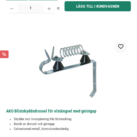
Produktkvantitet: Ange önskat belopp eller använd knapparna för att öka eller minska kvantiteten.
LÄGG TILL I KUNDVAGNEN
st.
%
AKO Blixtskyddsdrossel för elstängsel med gnistgap
Skyddar mot överspänning från blixtnedslag
Består av drossel och gnistgap
Galvaniserad metall, korrosionsbeständig