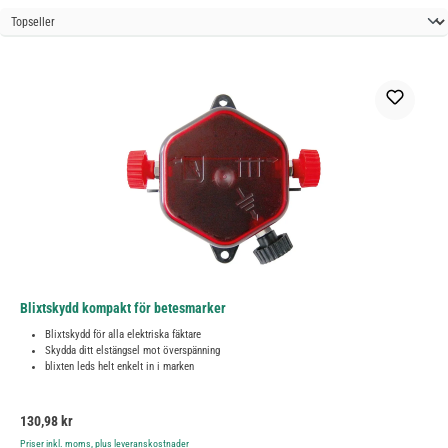
Blixtskydd kompakt för betesmarker
Blixtskydd för alla elektriska fäktare
Skydda ditt elstängsel mot överspänning
blixten leds helt enkelt in i marken
Ordinarie pris:
130,98 kr
Priser inkl. moms, plus leveranskostnader