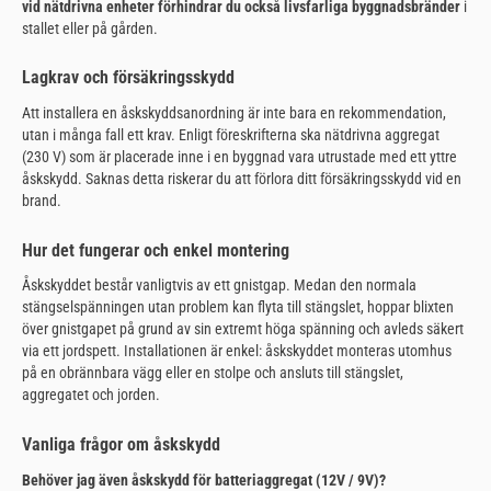
vid nätdrivna enheter förhindrar du också livsfarliga byggnadsbränder
i
stallet eller på gården.
Lagkrav och försäkringsskydd
Att installera en åskskyddsanordning är inte bara en rekommendation,
utan i många fall ett krav. Enligt föreskrifterna ska nätdrivna aggregat
(230 V) som är placerade inne i en byggnad vara utrustade med ett yttre
åskskydd. Saknas detta riskerar du att förlora ditt försäkringsskydd vid en
brand.
Hur det fungerar och enkel montering
Åskskyddet består vanligtvis av ett gnistgap. Medan den normala
stängselspänningen utan problem kan flyta till stängslet, hoppar blixten
över gnistgapet på grund av sin extremt höga spänning och avleds säkert
via ett jordspett. Installationen är enkel: åskskyddet monteras utomhus
på en obrännbara vägg eller en stolpe och ansluts till stängslet,
aggregatet och jorden.
Vanliga frågor om åskskydd
Behöver jag även åskskydd för batteriaggregat (12V / 9V)?