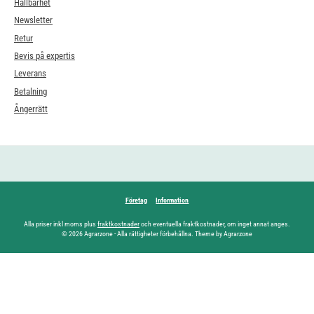
Hållbarhet
Newsletter
Retur
Bevis på expertis
Leverans
Betalning
Ångerrätt
Företag
Information
Alla priser inkl moms plus
fraktkostnader
och eventuella fraktkostnader, om inget annat anges.
© 2026 Agrarzone - Alla rättigheter förbehållna. Theme by Agrarzone