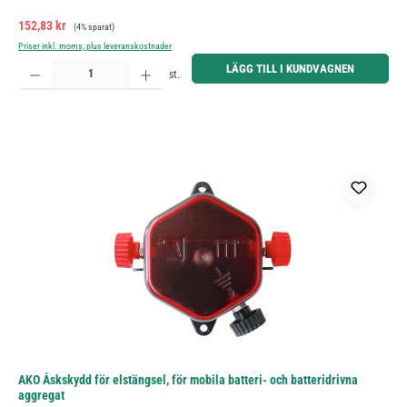
Försäljningspris:
Ordinarie pris:
152,83 kr
(4% sparat)
Priser inkl. moms, plus leveranskostnader
Produktkvantitet: Ange önskat belopp eller använd knapparna för att öka eller minska kvantiteten.
LÄGG TILL I KUNDVAGNEN
st.
AKO Åskskydd för elstängsel, för mobila batteri- och batteridrivna
aggregat