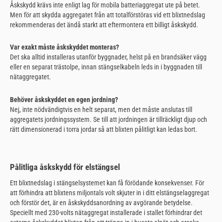
Åskskydd krävs inte enligt lag för mobila batteriaggregat ute på betet.
Men för att skydda aggregatet från att totalförstöras vid ett blixtnedslag
rekommenderas det ändå starkt att eftermontera ett billigt åskskydd.
Var exakt måste åskskyddet monteras?
Det ska alltid installeras utanför byggnader, helst på en brandsäker vägg
eller en separat trästolpe, innan stängselkabeln leds in i byggnaden till
nätaggregatet.
Behöver åskskyddet en egen jordning?
Nej, inte nödvändigtvis en helt separat, men det måste anslutas till
aggregatets jordningssystem. Se till att jordningen är tillräckligt djup och
rätt dimensionerad i torra jordar så att blixten pålitligt kan ledas bort.
Pålitliga åskskydd för elstängsel
Ett blixtnedslag i stängselsystemet kan få förödande konsekvenser. För
att förhindra att blixtens miljontals volt skjuter in i ditt elstängselaggregat
och förstör det, är en åskskyddsanordning av avgörande betydelse.
Speciellt med 230-volts nätaggregat installerade i stallet förhindrar det