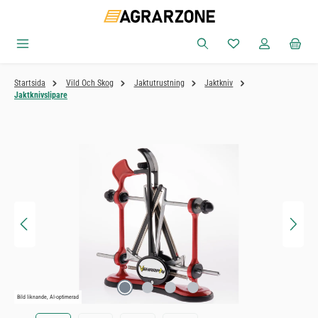
Hoppa till huvudinnehåll
Du har 0 objekt i ön
Startsida
Vild Och Skog
Jaktutrustning
Jaktkniv
Jaktknivslipare
Hoppa över bildgalleri
Bild liknande, AI-optimerad