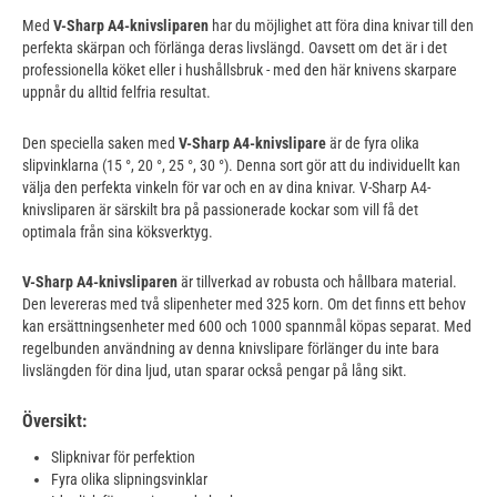
Med
V-Sharp A4-knivsliparen
har du möjlighet att föra dina knivar till den
perfekta skärpan och förlänga deras livslängd. Oavsett om det är i det
professionella köket eller i hushållsbruk - med den här knivens skarpare
uppnår du alltid felfria resultat.
Den speciella saken med
V-Sharp A4-knivslipare
är de fyra olika
slipvinklarna (15 °, 20 °, 25 °, 30 °). Denna sort gör att du individuellt kan
välja den perfekta vinkeln för var och en av dina knivar. V-Sharp A4-
knivsliparen är särskilt bra på passionerade kockar som vill få det
optimala från sina köksverktyg.
V-Sharp A4-knivsliparen
är tillverkad av robusta och hållbara material.
Den levereras med två slipenheter med 325 korn. Om det finns ett behov
kan ersättningsenheter med 600 och 1000 spannmål köpas separat. Med
regelbunden användning av denna knivslipare förlänger du inte bara
livslängden för dina ljud, utan sparar också pengar på lång sikt.
Översikt:
Slipknivar för perfektion
Fyra olika slipningsvinklar