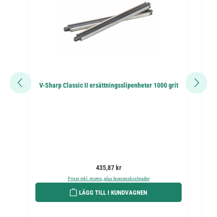
V-Sharp Classic II ersättningsslipenheter 1000 grit
V
Ordinarie pris:
435,87 kr
Priser inkl. moms, plus leveranskostnader
LÄGG TILL I KUNDVAGNEN