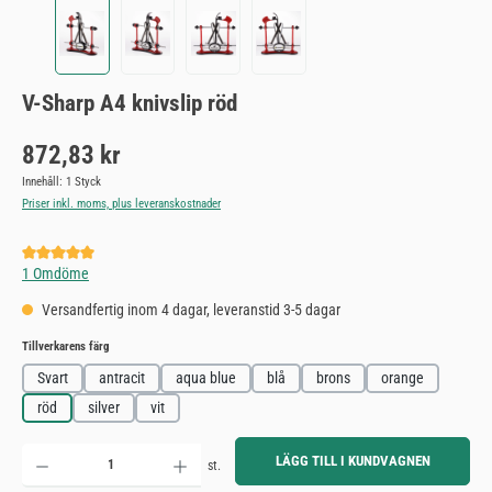
V-Sharp A4 knivslip röd
Ordinarie pris:
872,83 kr
Innehåll:
1 Styck
Priser inkl. moms, plus leveranskostnader
Genomsnittligt betyg på 5 av 5 stjärnor
1 Omdöme
Versandfertig inom 4 dagar, leveranstid 3-5 dagar
Välj
Tillverkarens färg
Svart
antracit
aqua blue
blå
brons
orange
röd
silver
vit
Produktkvantitet: Ange önskat belopp eller använd knapparna för att öka eller minska kvantiteten.
LÄGG TILL I KUNDVAGNEN
st.