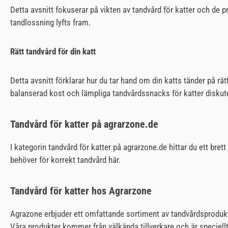
Detta avsnitt fokuserar på vikten av tandvård för katter och de
tandlossning lyfts fram.
Rätt tandvård för din katt
Detta avsnitt förklarar hur du tar hand om din katts tänder på r
balanserad kost och lämpliga tandvårdssnacks för katter diskut
Tandvård för katter på agrarzone.de
I kategorin tandvård för katter på agrarzone.de hittar du ett bret
behöver för korrekt tandvård här.
Tandvård för katter hos Agrarzone
Agrazone erbjuder ett omfattande sortiment av tandvårdsprodukter 
Våra produkter kommer från välkända tillverkare och är speciellt