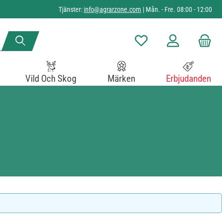
Tjänster:
info@agrarzone.com
| Mån. - Fre. 08:00 - 12:00
Du har 0 objekt i önskelista
Vild Och Skog
Märken
Erbjudanden