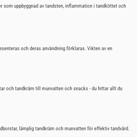
ter som uppbyggnad av tandsten, inflammation i tandköttet och
resenteras och deras användning förklaras. Vikten av en
star och tandkräm till munvatten och snacks - du hittar allt du
andborstar, lämplig tandkräm och munvatten för effektiv tandvård.