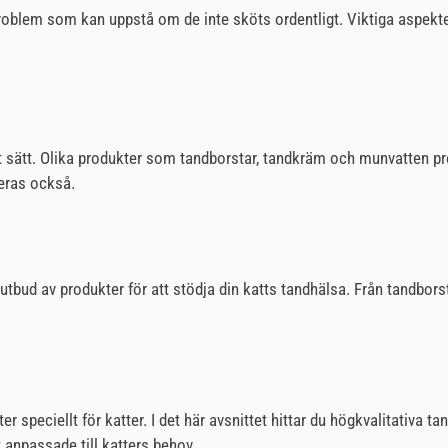
 problem som kan uppstå om de inte sköts ordentligt. Viktiga aspek
ätt sätt. Olika produkter som tandborstar, tandkräm och munvatten p
eras också.
t utbud av produkter för att stödja din katts tandhälsa. Från tandbor
speciellt för katter. I det här avsnittet hittar du högkvalitativa t
 anpassade till katters behov.