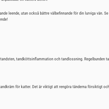
ande leende, utan också bättre välbefinnande för din lurviga vän. Se
eende!
m tandsten, tandköttsinflammation och tandlossning. Regelbunden tan
tandkräm för katter. Det är viktigt att rengöra tänderna försiktigt