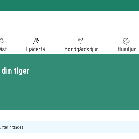
äst
Fjäderfä
Bondgårdsdjur
Husdjur
 din tiger
ukter hittades