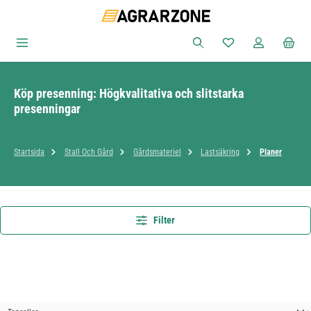
Hoppa till huvudinnehåll
Du har 0 objekt i ön
Köp presenning: Högkvalitativa och slitstarka
presenningar
Startsida
Stall Och Gård
Gårdsmateriel
Lastsäkring
Planer
Filter