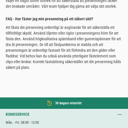
väljer en något större storlek för att säkerställa att presenningen täcker
det önskade området. Vårt team hjälper dig gärna att välja rätt storlek.
FAQ - Hur fäster jag min presenning på ett säkert sätt?
Att fästa din presenning ordentligt är avgörande för att säkerställa ett
tillförlitligt skydd. Använd öljetter eller öglor i presenningens hörn för att
fästa den. Använd högkvalitativa spännband eller gummispännare för att
dra åt presenningen. Se till att fästpunkterna är stabila och att
presenningen är ordentligt fastsatt för att förhindra att den glider eller
fladdrar. Vid behov kan du också använda ytterligare fästelement som
clips eller krokar. Korrekt fastsättning säkerställer att din presenning hålls
säkert på plats.
30 dagars returrätt
KUNDSERVICE
Mån. - Fri. 08:00 - 12:00