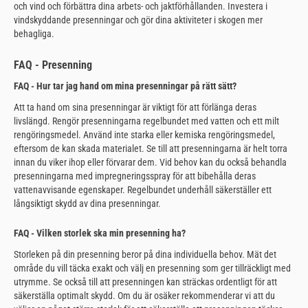
och vind och förbättra dina arbets- och jaktförhållanden. Investera i
vindskyddande presenningar och gör dina aktiviteter i skogen mer
behagliga.
FAQ - Presenning
FAQ - Hur tar jag hand om mina presenningar på rätt sätt?
Att ta hand om sina presenningar är viktigt för att förlänga deras
livslängd. Rengör presenningarna regelbundet med vatten och ett milt
rengöringsmedel. Använd inte starka eller kemiska rengöringsmedel,
eftersom de kan skada materialet. Se till att presenningarna är helt torra
innan du viker ihop eller förvarar dem. Vid behov kan du också behandla
presenningarna med impregneringsspray för att bibehålla deras
vattenavvisande egenskaper. Regelbundet underhåll säkerställer ett
långsiktigt skydd av dina presenningar.
FAQ - Vilken storlek ska min presenning ha?
Storleken på din presenning beror på dina individuella behov. Mät det
område du vill täcka exakt och välj en presenning som ger tillräckligt med
utrymme. Se också till att presenningen kan sträckas ordentligt för att
säkerställa optimalt skydd. Om du är osäker rekommenderar vi att du