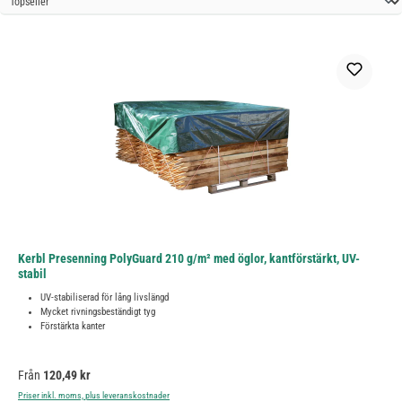
Kerbl Presenning PolyGuard 210 g/m² med öglor, kantförstärkt, UV-
stabil
UV-stabiliserad för lång livslängd
Mycket rivningsbeständigt tyg
Förstärkta kanter
Ordinarie pris:
Från
120,49 kr
Priser inkl. moms, plus leveranskostnader