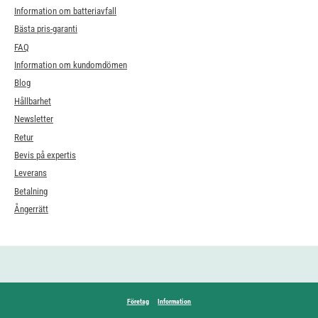
Information om batteriavfall
Bästa pris-garanti
FAQ
Information om kundomdömen
Blog
Hållbarhet
Newsletter
Retur
Bevis på expertis
Leverans
Betalning
Ångerrätt
Företag
Information