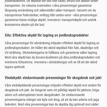
jordbruksbehov. De skyddar din last från väder, smuts och skador under
transporten. De robusta materialen i våra presenningar garanterar
långvarig användning och säkerställer säker transport. Oavsett om du
transporterar fodersäckar, verktyg eller andra varor - våra presenningar
garanterar bästa möjliga skydd. Investera i transportskydd och undvik
kostsamma skador på din last.
Silo: Effektiva skydd för lagring av jordbruksprodukter
Våra presenningar för silotäckning erbjuder effektivt skydd för lagring av
jordbruksprodukter. De håller din skörd skyddad från fukt, skadedjur och
UV-strålning. Silotäckningarna är hållbara och garanterar säker lagring.
Med våra skydd kan du bevara kvaliteten på dina jordbruksprodukter och
minimera förlusterna. Investera i silotäckningar och se till att din skörd
lagras optimalt.
Vindskydd: vindavvisande presenningar för skogsbruk och jakt
Våra vindskyddande presenningar erbjuder effektivt skydd mot vinden för
skogsbruk och jakt. De fungerar som ett pålitligt skydd för jakttorn, höga
säten och arbetsplatser inom skogsbruket. De vindavvisande
presenningarna stänger ute kyla och drag, så att du kan arbeta och jaga
bekvämt. Med våra presenningar kan du skydda dig optimalt mot väder