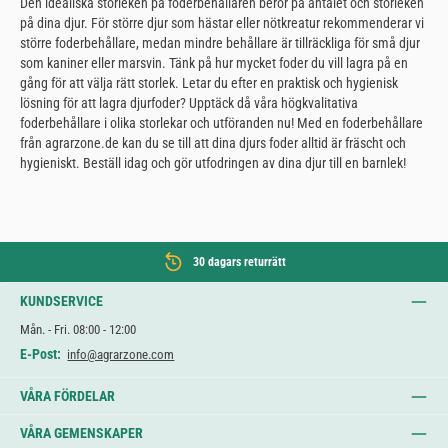
Den idealiska storleken på foderbehållaren beror på antalet och storleken
på dina djur. För större djur som hästar eller nötkreatur rekommenderar vi
större foderbehållare, medan mindre behållare är tillräckliga för små djur
som kaniner eller marsvin. Tänk på hur mycket foder du vill lagra på en
gång för att välja rätt storlek. Letar du efter en praktisk och hygienisk
lösning för att lagra djurfoder? Upptäck då våra högkvalitativa
foderbehållare i olika storlekar och utföranden nu! Med en foderbehållare
från agrarzone.de kan du se till att dina djurs foder alltid är fräscht och
hygieniskt. Beställ idag och gör utfodringen av dina djur till en barnlek!
30 dagars returrätt
KUNDSERVICE
Mån. - Fri. 08:00 - 12:00
E-Post:
info@agrarzone.com
VÅRA FÖRDELAR
VÅRA GEMENSKAPER