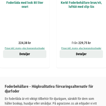
Foderlåda med lock 80 liter
Kerbl Foderbehållare brun/vit,
svart
lufttät med clip-lås
Ordinarie pris:
Ordinarie pris:
224,38 kr
Från
229,75 kr
Priser inkl. moms, plus leveranskostnader
Priser inkl. moms, plus leveranskostnader
Detaljer
Detaljer
Foderbehållare - Högkvalitativa förvaringsalternativ för
djurfoder
En foderlåda är ett viktigt tillbehör för djurägare, särskilt för dem som
håller boskap, husdjur eller smådjur. På agrarzone.co.uk erbjuder vi ett