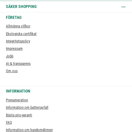
SÄKER SHOPPING
FÖRETAG
Allmänna villkor
Ekologiska certifikat
Integritetspolicy
Impressum
Jobb
AI & transparens
Om oss
INFORMATION
Prenumeration
Information om batteriavfall
Bästa pris-garanti
FAQ
Information om kundomdömen