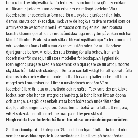
brett utbud av högkvalitativa foderbackar som inte bara gör det enklare
att förvara djurfoder, utan också erbjuder en mängd fördelar. Våra
foderbackar är speciellt utformade för att skydda djurfoder från fukt,
damm, smuts och skadedjur. Tack vare de högkvalitativa material som de
är tillverkade av förblir innehållet fräscht och hygieniskt. Den robusta
konstruktionen gör att de är motståndskraftiga mot yttre påverkan och har
lång hållbarhet.
Praktiska och säkra förvaringslösningar
Fodertunnorna i
vårt sortiment finns i olika storlekar och utföranden för att tillgodose
djurägarnas behov. Vi erbjuder rätt lösning för alla behov, från små
foderhinkar för smådjur till stora modeller för boskap.
En hygienisk
lösning
för djurägare Med en foderhink kan djurägare se till att djurfodret
skyddas från fukt och skadedjur. Detta är särskilt viktigt för att upprätthålla
djurens hälsa och välbefinnande. Lufttät förvaring håller fodret fritt från
mögel och kontaminering.
Lätt att använda
och rengöra Våra
foderbehållare är lätta att använda och rengöra. Tack vare det praktiska
locket, som ofta har ett integrerat handtag, är behållaren lätt att öppna
och stänga. Det gör det enkelt att ta bort fodret och underlättar den
dagliga utfodringen av djuren. Dessutom är behållarna lätta att rengöra,
vilket säkerställer att fodret förvaras på ett hygieniskt sätt.
Högkvalitativa foderbehållare för olika användningsområden
Stall
och bondgård -
I kategorin "Stall och bondgård" hittar du foderlådor
som har utvecklats speciellt för användning i stall och på bondgårdar.