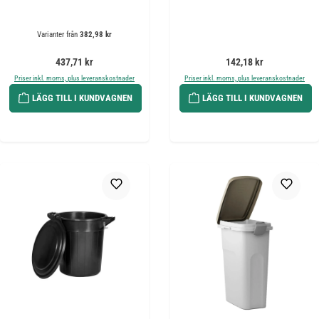
Varianter från
382,98 kr
Ordinarie pris:
Ordinarie pris:
437,71 kr
142,18 kr
Priser inkl. moms, plus leveranskostnader
Priser inkl. moms, plus leveranskostnader
LÄGG TILL I KUNDVAGNEN
LÄGG TILL I KUNDVAGNEN