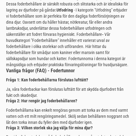
Dessa foderbehållare är särskilt robusta och slitstarka och är idealiska för
lagring av djurfoder på gårdar.
Utfodring
- I kategorin "Utfodring" erbjuder
vi foderbehållare som är perfekta för den dagliga foderförsörjningen av
dina djur. Oavsett om du håller hästar, nötkreatur, får eller andra
lantbruksdjur, underlättar dessa foderbehållare utfodringen och
säkerställer att fodret förvaras hygieniskt. Foderbehållare
-
Vår
huvudkategori "Foderbehållare" innehåller ett varierat urval av
foderbehållare i olika storlekar och utföranden. Här hittar du
foderbehållare för smådjur som kaniner eller marsvin samt för
sällskapsdjur som hundar och katter. Fodertunnorna i denna kategori är
mångsidiga och erbjuder praktiska förvaringslösningar för husdjursägare.
Vanliga frågor (FAQ) - Fodertunnor
Fråga 1: Kan foderbehållarna förslutas lufttätt?
Ja, våra foderbackar kan förslutas lufttätt för att skydda djurfodret från
fukt och skadedjur.
Fråga 2: Hur rengör jag foderbehållaren?
Foderbehållarna kan enkelt rengöras genom att torka av dem med varmt
vatten och ett milt rengöringsmedel. Skölj sedan behållaren noggrant och
låt den torka innan du fyller den med djurfoder igen.
Fråga 3: Vilken storlek ska jag välja för mina djur?