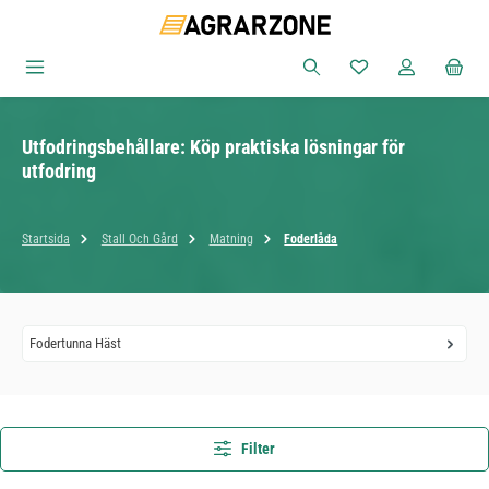
Hoppa till huvudinnehåll
Du har 0 objekt i ön
Utfodringsbehållare: Köp praktiska lösningar för
utfodring
Startsida
Stall Och Gård
Matning
Foderlåda
Fodertunna Häst
Filter