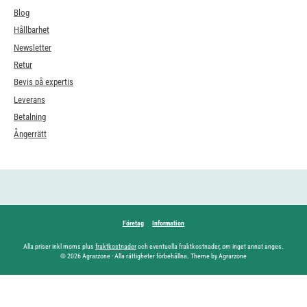
Blog
Hållbarhet
Newsletter
Retur
Bevis på expertis
Leverans
Betalning
Ångerrätt
Företag
Information
Alla priser inkl moms plus
fraktkostnader
och eventuella fraktkostnader, om inget annat anges.
© 2026 Agrarzone - Alla rättigheter förbehållna. Theme by Agrarzone