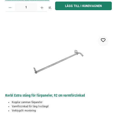
Produktkvantitet: Ange önskat belopp eller använd knapparna för att öka eller minska kvantiteten.
LÄGG TILL I KUNDVAGNEN
st.
Kerbl Extra stång för fårpaneler, 92 cm varmförzinkad
Kopplar samman fårpaneler
Varmförzinkad för lång livslängd
Verktygsfri montering