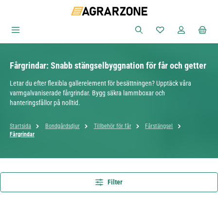
Hoppa till huvudinnehåll
Du har 0 objekt i ön
Fårgrindar: Snabb stängselbyggnation för får och getter
Letar du efter flexibla gallerelement för besättningen? Upptäck våra
varmgalvaniserade fårgrindar. Bygg säkra lammboxar och
hanteringsfållor på nolltid.
Startsida
Bondgårdsdjur
Tillbehör för får
Fårstängsel
Fårgrindar
Filter