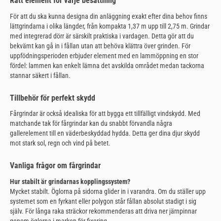
Rätt element för varje besättning
För att du ska kunna designa din anläggning exakt efter dina behov finns
lättgrindarna i olika längder, från kompakta 1,37 m upp till 2,75 m. Grindar
med integrerad dörr är särskilt praktiska i vardagen. Detta gör att du
bekvämt kan gå in i fållan utan att behöva klättra över grinden. För
uppfödningsperioden erbjuder element med en lammöppning en stor
fördel: lammen kan enkelt lämna det avskilda området medan tackorna
stannar säkert i fållan.
Tillbehör för perfekt skydd
Fårgrindar är också idealiska för att bygga ett tillfälligt vindskydd. Med
matchande tak för fårgrindar kan du snabbt förvandla några
gallerelement till en väderbeskyddad hydda. Detta ger dina djur skydd
mot stark sol, regn och vind på betet.
Vanliga frågor om fårgrindar
Hur stabilt är grindarnas kopplingssystem?
Mycket stabilt. Öglorna på sidorna glider in i varandra. Om du ställer upp
systemet som en fyrkant eller polygon står fållan absolut stadigt i sig
själv. För långa raka sträckor rekommenderas att driva ner järnpinnar
genom öglorna i marken för fixering.