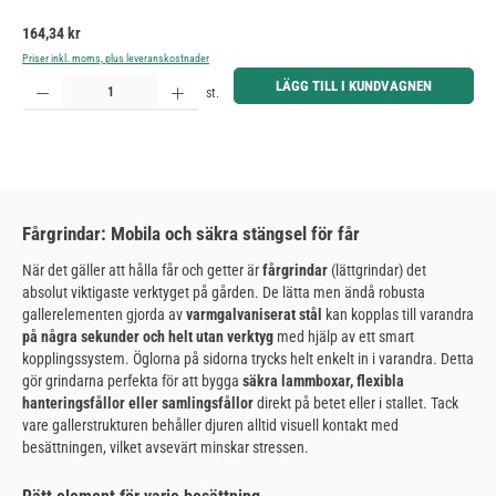
Ordinarie pris:
164,34 kr
Priser inkl. moms, plus leveranskostnader
Produktkvantitet: Ange önskat belopp eller använd knapparna för att öka eller minska kvantiteten.
LÄGG TILL I KUNDVAGNEN
st.
Fårgrindar: Mobila och säkra stängsel för får
När det gäller att hålla får och getter är
fårgrindar
(lättgrindar) det
absolut viktigaste verktyget på gården. De lätta men ändå robusta
gallerelementen gjorda av
varmgalvaniserat stål
kan kopplas till varandra
på några sekunder och helt utan verktyg
med hjälp av ett smart
kopplingssystem. Öglorna på sidorna trycks helt enkelt in i varandra. Detta
gör grindarna perfekta för att bygga
säkra lammboxar, flexibla
hanteringsfållor eller samlingsfållor
direkt på betet eller i stallet. Tack
vare gallerstrukturen behåller djuren alltid visuell kontakt med
besättningen, vilket avsevärt minskar stressen.