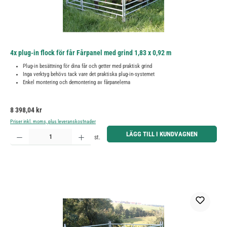
4x plug-in flock för får Fårpanel med grind 1,83 x 0,92 m
Plug-in besättning för dina får och getter med praktisk grind
Inga verktyg behövs tack vare det praktiska plug-in-systemet
Enkel montering och demontering av fårpanelerna
Ordinarie pris:
8 398,04 kr
Priser inkl. moms, plus leveranskostnader
Produktkvantitet: Ange önskat belopp eller använd knapparna för att öka eller minska kvantiteten.
LÄGG TILL I KUNDVAGNEN
st.