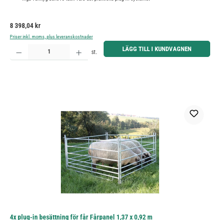
Ordinarie pris:
8 398,04 kr
Priser inkl. moms, plus leveranskostnader
Produktkvantitet: Ange önskat belopp eller använd knapparna för att öka eller minska kvantiteten.
LÄGG TILL I KUNDVAGNEN
st.
4x plug-in besättning för får Fårpanel 1,37 x 0,92 m