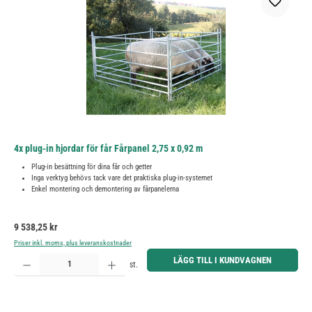
4x plug-in hjordar för får Fårpanel 2,75 x 0,92 m
Plug-in besättning för dina får och getter
Inga verktyg behövs tack vare det praktiska plug-in-systemet
Enkel montering och demontering av fårpanelerna
Ordinarie pris:
9 538,25 kr
Priser inkl. moms, plus leveranskostnader
Produktkvantitet: Ange önskat belopp eller använd knapparna för att öka eller minska kvantiteten.
LÄGG TILL I KUNDVAGNEN
st.