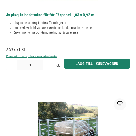
4x plug-in besättning för får Fårpanel 1,83 x 0,92 m
Plug-in besättning för dina får och getter
Inga verktyg behövs tack vare det praktiska plug-in-systemet
Enkel montering och demontering av fårpanelerna
Ordinarie pris:
7 597,71 kr
Priser inkl. moms, plus leveranskostnader
Produktkvantitet: Ange önskat belopp eller använd knapparna för att öka eller minska kvantiteten.
LÄGG TILL I KUNDVAGNEN
st.