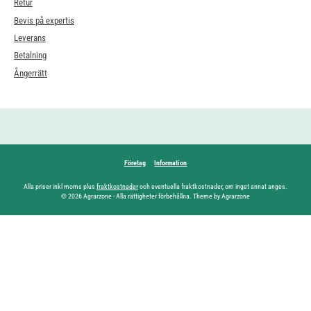
Retur
Bevis på expertis
Leverans
Betalning
Ångerrätt
Företag
Information
Alla priser inkl moms plus
fraktkostnader
och eventuella fraktkostnader, om inget annat anges.
© 2026 Agrarzone - Alla rättigheter förbehållna. Theme by Agrarzone