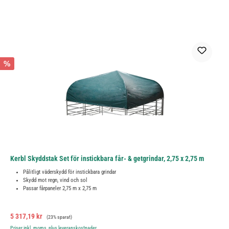
%
Kerbl Skyddstak Set för instickbara får- & getgrindar, 2,75 x 2,75 m
Pålitligt väderskydd för instickbara grindar
Skydd mot regn, vind och sol
Passar fårpaneler 2,75 m x 2,75 m
Försäljningspris:
Ordinarie pris:
5 317,19 kr
(23% sparat)
Priser inkl. moms, plus leveranskostnader