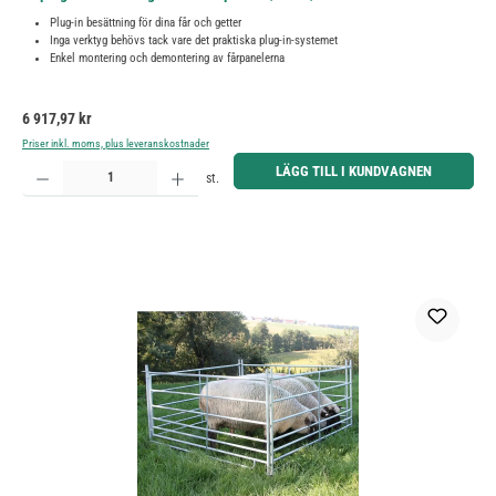
Plug-in besättning för dina får och getter
Inga verktyg behövs tack vare det praktiska plug-in-systemet
Enkel montering och demontering av fårpanelerna
Ordinarie pris:
6 917,97 kr
Priser inkl. moms, plus leveranskostnader
Produktkvantitet: Ange önskat belopp eller använd knapparna för att öka eller minska kvantiteten.
LÄGG TILL I KUNDVAGNEN
st.