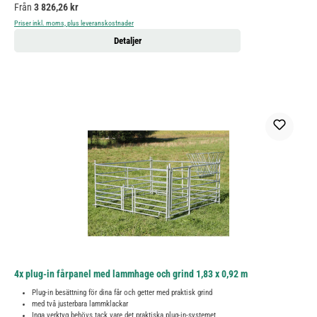
Ordinarie pris:
Från
3 826,26 kr
Priser inkl. moms, plus leveranskostnader
Detaljer
4x plug-in fårpanel med lammhage och grind 1,83 x 0,92 m
Plug-in besättning för dina får och getter med praktisk grind
med två justerbara lammklackar
Inga verktyg behövs tack vare det praktiska plug-in-systemet