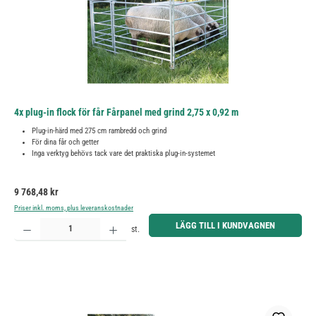
4x plug-in flock för får Fårpanel med grind 2,75 x 0,92 m
Plug-in-härd med 275 cm rambredd och grind
För dina får och getter
Inga verktyg behövs tack vare det praktiska plug-in-systemet
Ordinarie pris:
9 768,48 kr
Priser inkl. moms, plus leveranskostnader
Produktkvantitet: Ange önskat belopp eller använd knapparna för att öka eller minska kvantiteten.
LÄGG TILL I KUNDVAGNEN
st.