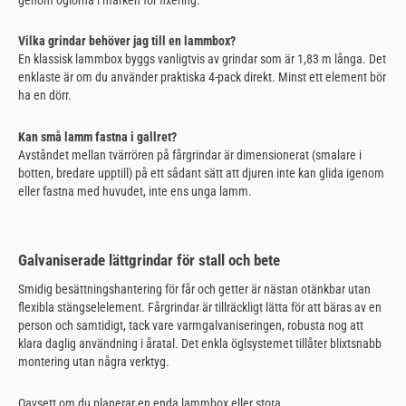
Vilka grindar behöver jag till en lammbox?
En klassisk lammbox byggs vanligtvis av grindar som är 1,83 m långa. Det
enklaste är om du använder praktiska 4-pack direkt. Minst ett element bör
ha en dörr.
Kan små lamm fastna i gallret?
Avståndet mellan tvärrören på fårgrindar är dimensionerat (smalare i
botten, bredare upptill) på ett sådant sätt att djuren inte kan glida igenom
eller fastna med huvudet, inte ens unga lamm.
Galvaniserade lättgrindar för stall och bete
Smidig besättningshantering för får och getter är nästan otänkbar utan
flexibla stängselelement. Fårgrindar är tillräckligt lätta för att bäras av en
person och samtidigt, tack vare varmgalvaniseringen, robusta nog att
klara daglig användning i åratal. Det enkla öglsystemet tillåter blixtsnabb
montering utan några verktyg.
Oavsett om du planerar en enda lammbox eller stora