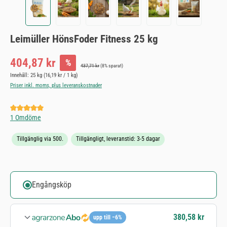
Leimüller HönsFoder Fitness 25 kg
Försäljningspris:
404,87 kr
%
Ordinarie pris:
437,71 kr
(8% sparat)
Innehåll:
25 kg
(16,19 kr / 1 kg)
Priser inkl. moms, plus leveranskostnader
Genomsnittligt betyg på 5 av 5 stjärnor
1 Omdöme
Tillgänglig via 500.
Tillgängligt, leveranstid: 3-5 dagar
Engångsköp
380,58 kr
upp till −6%