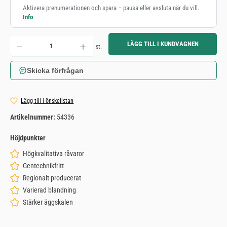
Aktivera prenumerationen och spara – pausa eller avsluta när du vill.
Info
Produktkvantitet: Ange önskat belopp eller använd knapparna för att öka eller minska kvantiteten.
LÄGG TILL I KUNDVAGNEN
st.
Skicka förfrågan
Lägg till i önskelistan
Artikelnummer:
54336
Höjdpunkter
Högkvalitativa råvaror
Gentechnikfritt
Regionalt producerat
Varierad blandning
Stärker äggskalen