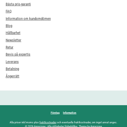
Bästa pris-garanti
FAQ
Information om kundomdömen
Blog
Hållbarhet
Newsletter
Retur
Bevis på expertis
Leverans
Betalning
Ångerrätt
Företag
Information
Alla priser inkl moms plus
fraktkostnader
och eventuella fraktkostnader, om inget annat anges.
© 2026 Agrarzone - Alla rättigheter förbehållna. Theme by Agrarzone