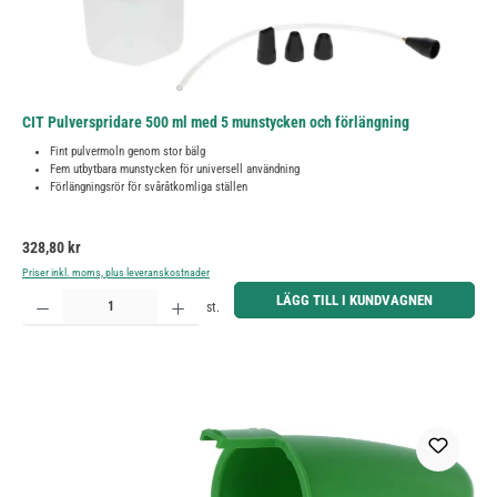
CIT Pulverspridare 500 ml med 5 munstycken och förlängning
Fint pulvermoln genom stor bälg
Fem utbytbara munstycken för universell användning
Förlängningsrör för svåråtkomliga ställen
Ordinarie pris:
328,80 kr
Priser inkl. moms, plus leveranskostnader
Produktkvantitet: Ange önskat belopp eller använd knapparna för att öka eller minska kvantiteten.
LÄGG TILL I KUNDVAGNEN
st.