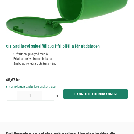
CIT SnailBowl snigelfälla, giftfri ölfälla för trädgården
Giftfritt snigelskydd med öl
Enkel att gräva in och fylla på
Snabb att rengöra och återanvänd
Ordinarie pris:
65,67 kr
Priser inkl. moms, plus leveranskostnader
Produktkvantitet: Ange önskat belopp eller använd knapparna för att öka eller minska kvantiteten.
LÄGG TILL I KUNDVAGNEN
st.
Bekämpning av sniglar och sorkar: Hur du skyddar din