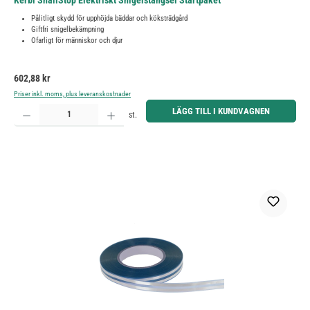
Kerbl SnailStop Elektriskt Snigelstängsel Startpaket
Pålitligt skydd för upphöjda bäddar och köksträdgård
Giftfri snigelbekämpning
Ofarligt för människor och djur
Ordinarie pris:
602,88 kr
Priser inkl. moms, plus leveranskostnader
Produktkvantitet: Ange önskat belopp eller använd knapparna för att öka eller minska kvantiteten.
LÄGG TILL I KUNDVAGNEN
st.