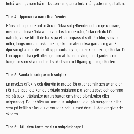
behållaren genom hålet i botten - sniglarna förblir fångade i snigelfällan.
Tips 4: Uppmuntra naturliga fiender
Höns och löpande ankor är utmärkta snigelfiender och snigelutrotare,
men de är bara värda att användas i större trädgårdar och du bör
naturligtvis se till att de hålls på ett artanpassat sätt. Paddor, spovar,
ödlor, långsamma maskar och igelkottar äter också gärna sniglar. Ett
djurvänligt alternativ är att uppmuntra nyttiga insekter, t.ex. igelkottar. Du
kan uppmuntra igelkotten genom att ha en lövhög i trädgården som
fungerar som skydd och ett staket som är tillgängligt för igelkotten.
Tips 5: Samla in sniglar och sniglar
En mycket effektiv och djurvänlig metod för att är samlingen av sniglar.
För att slippa leta kan du erbjuda sniglarna platser att sova och gömma
sig på (t.ex. träplankor runt rabatter, omvända blomkrukor eller
takpannor). Det är bäst att samla in sniglarna tidigt på morgonen eller
sent på kvällen efter ett varmt regn och ta med dem till den omgivande
skogen.
Tips 6: Håll dem borta med ett snigelstängsel