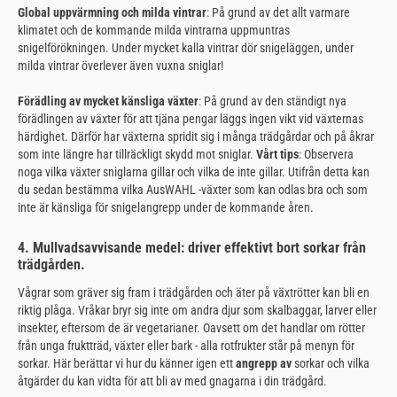
Global uppvärmning och milda vintrar
: På grund av det allt varmare
klimatet och de kommande milda vintrarna uppmuntras
snigelförökningen. Under mycket kalla vintrar dör snigeläggen, under
milda vintrar överlever även vuxna sniglar!
Förädling av mycket känsliga växter
: På grund av den ständigt nya
förädlingen av växter för att tjäna pengar läggs ingen vikt vid växternas
härdighet. Därför har växterna spridit sig i många trädgårdar och på åkrar
som inte längre har tillräckligt skydd mot sniglar.
Vårt tips
: Observera
noga vilka växter sniglarna gillar och vilka de inte gillar. Utifrån detta kan
du sedan bestämma vilka AusWAHL -växter som kan odlas bra och som
inte är känsliga för snigelangrepp under de kommande åren.
4. Mullvadsavvisande medel: driver effektivt bort sorkar från
trädgården.
Vågrar som gräver sig fram i trädgården och äter på växtrötter kan bli en
riktig plåga. Vråkar bryr sig inte om andra djur som skalbaggar, larver eller
insekter, eftersom de är vegetarianer. Oavsett om det handlar om rötter
från unga fruktträd, växter eller bark - alla rotfrukter står på menyn för
sorkar. Här berättar vi hur du känner igen ett
angrepp av
sorkar och vilka
åtgärder du kan vidta för att bli av med gnagarna i din trädgård.