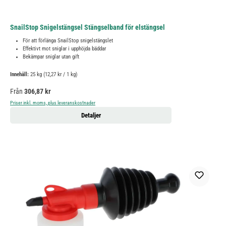
SnailStop Snigelstängsel Stängselband för elstängsel
För att förlänga SnailStop snigelstängslet
Effektivt mot sniglar i upphöjda bäddar
Bekämpar sniglar utan gift
Innehåll:
25 kg
(12,27 kr / 1 kg)
Ordinarie pris:
Från
306,87 kr
Priser inkl. moms, plus leveranskostnader
Detaljer