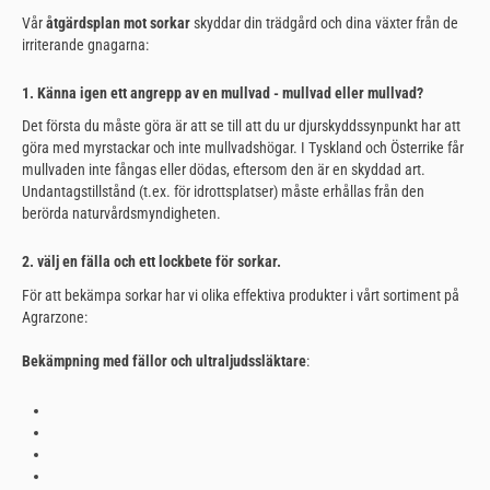
Vår
åtgärdsplan mot sorkar
skyddar din trädgård och dina växter från de
irriterande gnagarna:
1. Känna igen ett angrepp av en mullvad - mullvad eller mullvad?
Det första du måste göra är att se till att du ur djurskyddssynpunkt har att
göra med myrstackar och inte mullvadshögar. I Tyskland och Österrike får
mullvaden inte fångas eller dödas, eftersom den är en skyddad art.
Undantagstillstånd (t.ex. för idrottsplatser) måste erhållas från den
berörda naturvårdsmyndigheten.
2. välj en fälla och ett lockbete för sorkar.
För att bekämpa sorkar har vi olika effektiva produkter i vårt sortiment på
Agrarzone:
Bekämpning med fällor och ultraljudssläktare
: