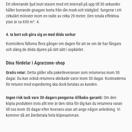
Ett vibrerande ljud inuti staven med ett intervall på upp till 30 sekunder
håller borrande gnagare borta från din mark och trädgård. fungerar i ett
cirkulärt mönster inom en radie av cirka 29 meter. Den totala effektiva
ytan är ca 650 m². 4.
4. ta bort och göra sig av med döda sorkar
Kontrollera fällorna flera gånger om dagen för att se om de har fångats
och släng de döda djuren på rätt sätt i sopkärlet.
Dina fördelar i Agrarzone-shop
Gratis retur:
Detta gäller alla paketleveranser som returneras inom 30
dagar. Du kan också returnera skickade varor inom 30 dagar. Kostnaderna
för returen med expediering ska dock betalas av kunden.
Ingen risk tack vare 30-dagars pengarna-tillbaka-garanti:
Om den
köpta produkten trots allt inte är den rätta för dig kan du returnera varan
till oss inom 30 dagar efter leverans utan att ange någon anledning. Vi
kommer då att återbetala hela köpesumman.