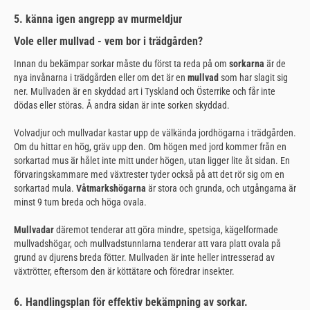
5. känna igen angrepp av murmeldjur
Vole eller mullvad - vem bor i trädgården?
Innan du bekämpar sorkar måste du först ta reda på om
sorkarna
är de
nya invånarna i trädgården eller om det är en
mullvad
som har slagit sig
ner. Mullvaden är en skyddad art i Tyskland och Österrike och får inte
dödas eller störas. Å andra sidan är inte sorken skyddad.
Volvadjur och mullvadar kastar upp de välkända jordhögarna i trädgården.
Om du hittar en hög, gräv upp den. Om högen med jord kommer från en
sorkartad mus är hålet inte mitt under högen, utan ligger lite åt sidan. En
förvaringskammare med växtrester tyder också på att det rör sig om en
sorkartad mula.
Våtmarkshögarna
är stora och grunda, och utgångarna är
minst 9 tum breda och höga ovala.
Mullvadar
däremot tenderar att göra mindre, spetsiga, kägelformade
mullvadshögar, och mullvadstunnlarna tenderar att vara platt ovala på
grund av djurens breda fötter. Mullvaden är inte heller intresserad av
växtrötter, eftersom den är köttätare och föredrar insekter.
6. Handlingsplan för effektiv bekämpning av sorkar.