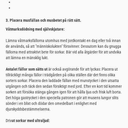
3. Placera musfällan och musbetet på rätt sätt.
Våtmarksdödning med självskjutare:
Lämna våtmarksfällorna utomhus med jordkontakt en dag eller två innan
de används, så att "människolukten" försvinner. Dessutom kan du gnugga
fällorna med attraktivt bete för sorkar. Bär vid alla åtgärder för att undvika
att lämna en mänsklig lukt.
Antalet fällor som sätts ut
är också avgörande för att lyckas: Placera ut
tillräckligt många fällor i trädgården på olika ställen där det finns olika
sorters sorkar. Placera den laddade fällan med munstycket i den utsatta
utgången och täck den sedan försiktigt med jord. Efter en kort tid kommer
sorken att försöka stänga gången igen för att hålla ljus och frisk luft borta.
Det höga gastrycket i den speciella patronen gör att musens lungor slits
sönder i en blixt och dödar den omedelbart i enlighet med
djurskyddsbestämmelserna.
Driv
ut sorkar med ultraljud: