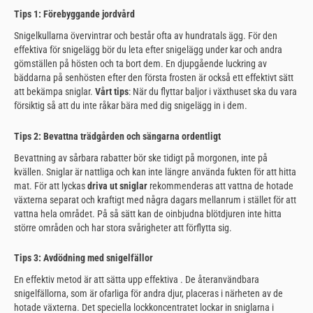
Tips 1: Förebyggande jordvård
Snigelkullarna övervintrar och består ofta av hundratals ägg. För den
effektiva
för snigelägg bör du leta efter snigelägg under kar och andra
gömställen på hösten och ta bort dem. En djupgående luckring av
bäddarna på senhösten efter den första frosten är också ett effektivt sätt
att bekämpa sniglar.
Vårt tips
: När du flyttar baljor i växthuset ska du vara
försiktig så att du inte råkar bära med dig snigelägg in i dem.
Tips 2: Bevattna trädgården och sängarna ordentligt
Bevattning av sårbara rabatter bör ske tidigt på morgonen, inte på
kvällen. Sniglar är nattliga och kan inte längre använda fukten för att hitta
mat. För att lyckas
driva ut sniglar
rekommenderas att vattna de hotade
växterna separat och kraftigt med några dagars mellanrum i stället för att
vattna hela området. På så sätt kan de oinbjudna blötdjuren inte hitta
större områden och har stora svårigheter att förflytta sig.
Tips 3: Avdödning med snigelfällor
En effektiv metod är att sätta upp effektiva . De återanvändbara
snigelfällorna, som är ofarliga för andra djur, placeras i närheten av de
hotade växterna. Det speciella lockkoncentratet lockar in sniglarna i