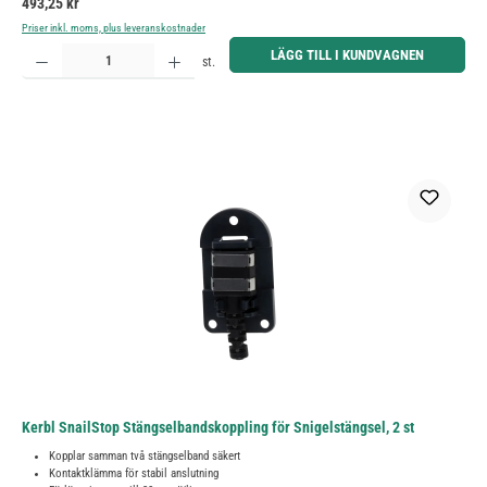
Ordinarie pris:
493,25 kr
Priser inkl. moms, plus leveranskostnader
Produktkvantitet: Ange önskat belopp eller använd knapparna för att öka eller minska kvantiteten.
LÄGG TILL I KUNDVAGNEN
st.
Kerbl SnailStop Stängselbandskoppling för Snigelstängsel, 2 st
Kopplar samman två stängselband säkert
Kontaktklämma för stabil anslutning