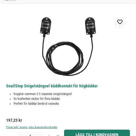
SnailStop Snigelstängsel bäddkontakt för högbäddar
Kopplar samman 2-3 separata snigelstängsel
En kraftenhet räcker för flera bäddar
Perfekt för bäddar bredvid varandra
Ordinarie pris:
197,23 kr
Priser inkl. moms, plus leveranskostnader
Produktkvantitet: Ange önskat belopp eller använd knapparna för att öka eller minska kvantiteten.
LÄGG TILL I KUNDVAGNEN