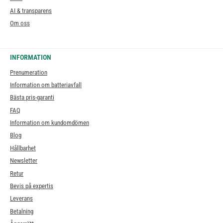
AI & transparens
Om oss
INFORMATION
Prenumeration
Information om batteriavfall
Bästa pris-garanti
FAQ
Information om kundomdömen
Blog
Hållbarhet
Newsletter
Retur
Bevis på expertis
Leverans
Betalning