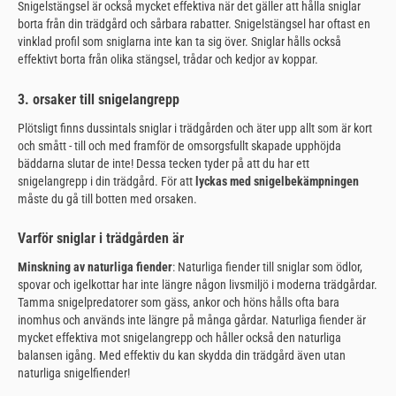
Snigelstängsel är också mycket effektiva när det gäller att hålla sniglar
borta från din trädgård och sårbara rabatter. Snigelstängsel har oftast en
vinklad profil som sniglarna inte kan ta sig över. Sniglar hålls också
effektivt borta från olika stängsel, trådar och kedjor av koppar.
3. orsaker till snigelangrepp
Plötsligt finns dussintals sniglar i trädgården och äter upp allt som är kort
och smått - till och med framför de omsorgsfullt skapade upphöjda
bäddarna slutar de inte! Dessa tecken tyder på att du har ett
snigelangrepp i din trädgård. För att
lyckas med snigelbekämpningen
måste du gå till botten med orsaken.
Varför sniglar i trädgården är
Minskning av naturliga fiender
: Naturliga fiender till sniglar som ödlor,
spovar och igelkottar har inte längre någon livsmiljö i moderna trädgårdar.
Tamma snigelpredatorer som gäss, ankor och höns hålls ofta bara
inomhus och används inte längre på många gårdar. Naturliga fiender är
mycket effektiva mot snigelangrepp och håller också den naturliga
balansen igång. Med effektiv du kan skydda din trädgård även utan
naturliga snigelfiender!