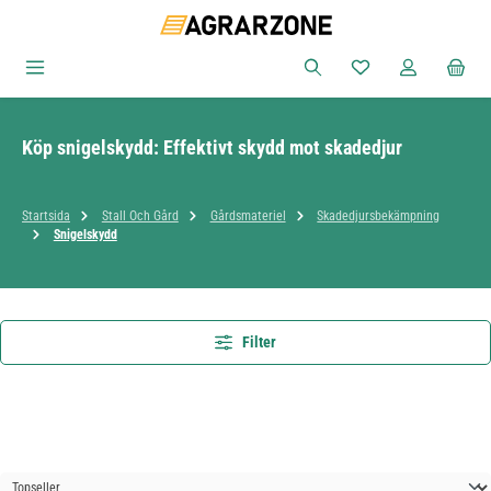
Hoppa till huvudinnehåll
Du har 0 objekt i ön
Köp snigelskydd: Effektivt skydd mot skadedjur
Startsida
Stall Och Gård
Gårdsmateriel
Skadedjursbekämpning
Snigelskydd
Filter