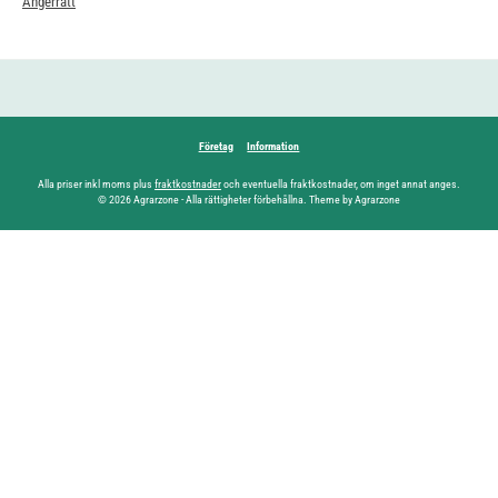
Ångerrätt
Företag
Information
Alla priser inkl moms plus
fraktkostnader
och eventuella fraktkostnader, om inget annat anges.
© 2026 Agrarzone - Alla rättigheter förbehållna. Theme by Agrarzone